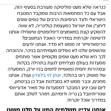
מסך
כנראה שלא מעט פוליטיקה מעורבת בסעיף הזה,
אבל עם כל המחמאות הרבות שמקבל המטבח
הישראלי ולצד הניסיונות הרבים של גופים שונים
ליחצ"ן את ישראל כמעצמת קולינריה, לא שווה
להשקיע קצת במאמצים דיפלומטיים שישחילו אותנו
לרשימה יוקרתית במדריכי האוכל הנחשבים?
טריפאדווייזר זה ממש לא מדד. אנחנו יודעים
שהשפים שלנו לא נופלים מעמיתיהם בניכר, וההוכחה
לכך היא שלא מעט שפים מקומיים אשר פותחים
מסעדות בעולם מצליחים לגעת בתהילה בקלות
ובמהירות יחסית (מאפיית לחמים בניו יורק, המסעדה
של מושיק רוט בהולנד,
יונתן לוי בלונדון
ועוד). אנחנו
מחכים, וכבר ממש לא בסבלנות אבל כן בביטחון,
ליום שבו יגיע המבקר למסעדות של מאיר אדוני/יוסי
שטרית/יובל בן נריה ודומיהם, וימהר לשלב אותם
במדריך אוכל יוקרתי.
אנחנו עדיין משלמים המון על סלט פשוט