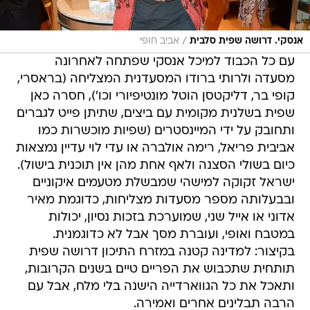
/
אנסקי. דרושה שפית סלבית
אביב חופי
עם כל הכבוד למיכל אנסקי שפתחה לאחרונה
מסעדה ולרותי ברודו המסעדנית המצליחה (בראסרי,
קופי בר, דליקטסן הוטל מונטיפיורי וכו'), חסרה כאן
שפית בשלנית מקומית עם ביצים, שתיתן פייט לגברים
ותחובק על ידי המיינסטרים (שפיות מוכשרות כמו
אביבית פריאל, רימה אולברה או עדי לוי עדיין נמצאות
כיום בשולי הסצנה ולאף אחת מהן אין תוכנית בישול).
ישראל זקוקה למישהי שמבשלת מטעמים איקוניים
ובבעלותה מספר מסעדות מצליחות, כדוגמת מאיר
אדוני או אייל שני, שמוערכת בזכות נסיון, יכולות
במטבח ואופי, ועוברת מסך אבל לא כדוגמנית.
בקיצור: למדינה קטנה במזרח התיכון דרושה שפית
תותחית שתכבוש את הפריים טיים בשנים הקרובות,
ותאכל את כל הגווארדייה הישנה בלי מלח, אבל עם
הרבה תבלינים אחרים ואמירה.