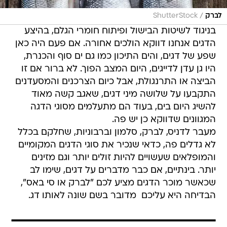
/
לברק
ShutterStock
בניגוד לשיטות הבישול ופיתוח חומרי הגלם, בהיצע
הדגים אנחנו דווקא הולכים אחורה. אם פעם היה כאן
שפע של דגים, והים התיכון כמו גם ים סוף והכנרת,
היו גן עדן לדייגים, היום המצב הפוך. לא ברור אם זו
הביצה או התרנגולת, אבל כיום הצרכנים והמסעדנים
התקבעו על שלושה מיני דגים, שאגב קשה מאוד
להשיג היום בים, בעוד הם מתעלמים מסוגי הדגה
המגוונים שדווקא כן יש פה.
מעבר לדניס, לברק, סלמון וברבוניות, שחלקם בכלל
לא גדלים פה, כדאי שנכיר את סוגי הדגים המקומיים
והמופלאים שעשויים להיות זולים יותר וגם מזינים
יותר. בינתיים, אם כבר מדברים על דגים, שימו לב
שכאשר מוכר הדגים מציע לכם "לברק או סי באס",
הבדיחה היא עליכם  מדובר בשם שונה לאותו דג.