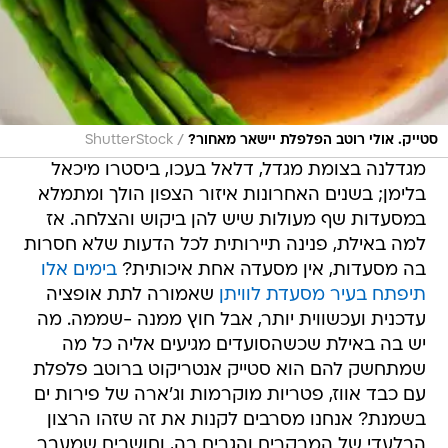
/
סטייק. אולי רוטב הפלפלת יישאר מאחור?
ShutterStock
מגדלנה בצומת מגדל, דלאל בעכו, ביסטרו מיכאל
בלימן; בשנים האחרונות איזור הצפון הולך ומתמלא
במסעדות שף מעולות שיש להן ביקוש והצלחה. אז
למה באילת, פנינה תיירותית לכל הדעות שלא חסרות
בה מסעדות, אין מסעדה אחת איכותית?
בימים אלו
תיפתח בעיר מסעדת לוויתן
שאמורה לתת אופציה
עדכנית ועכשווית יותר, אבל חוץ ממנה -שממה. מה
יש בה באילת שכשהסועדים מגיעים אליה כל מה
שמתחשק להם הוא סטייק אנטריקוט ברוטב פלפלת
עם כבד אווז, פטריות מוקרמות וג'ארה של פירות ים
בשמנת? אנחנו מסרבים לקנות את זה שזהו הרצון
הבלעדי של המבקרים והגרים בה, וחושבים שמעבר