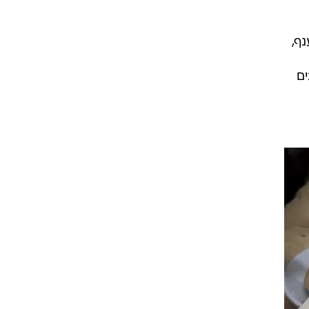
ף,
ים