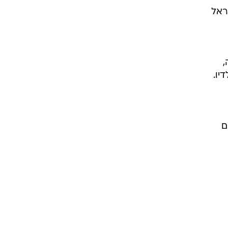
ראל
,
יו.
ם