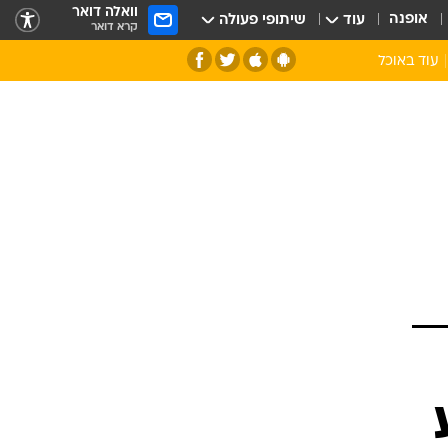
וואלה דואר
אופנה
עוד
שיתופי פעולה
קרא דואר
עוד באוכל
סנהדרינק
אומנות הבישול
מדריך הבישול
חדש על המדף
מאמן המטבח
יין ואלכוהול
הסדנה
ביקורת יין
כל הכתבות
אקססוריז
כתבו לנו
ספרי בישול