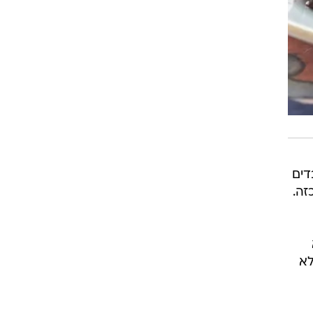
דים
זה.
 לא