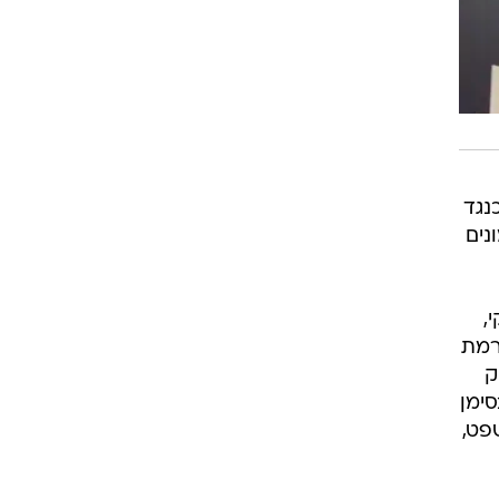
נגד
נים
,
רמת
ק
כעת בסימן
פט,