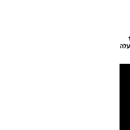
ר בין השקעותיהן אפשר למנות את מסעדת אחד העם 1
עלה