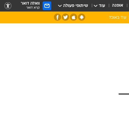
וואלה דואר
אופנה
עוד
שיתופי פעולה
קרא דואר
עוד באוכל
סנהדרינק
אומנות הבישול
מדריך הבישול
חדש על המדף
מאמן המטבח
יין ואלכוהול
הסדנה
ביקורת יין
כל הכתבות
אקססוריז
כתבו לנו
ספרי בישול