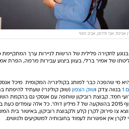
ן אביטל, אבי ולדמן, אביב חופי
וגע לחקירה פלילית של הרשות לניירות ערך המתקיימת כ
יטתו של אמיר ברלי, בעוון ביצוע עבירות מרמה, הפרת אמו
 מי שהפכה כבר למותג בקולינריה המקומית  מיכל אנסקי
1
בנווה צדק ו
שוק הצפון
(שוק קולינרי) שעתיד להיפתח ב
ועי חמד. קבוצת רוביקון שותפה עם אנסקי גם בהקמת השו
הכשר במנהטן שתוכנן להפתח עד סוף 2015 בהשקעה של 7 מיליון דולר. כל אלה עומדים 
צא צו פירוק לקרן קלע ולקבוצת רוביקון, באישור בית המש
לקרן אין אפשרות לעמוד בחובותיה למשקיעים ולנושים.