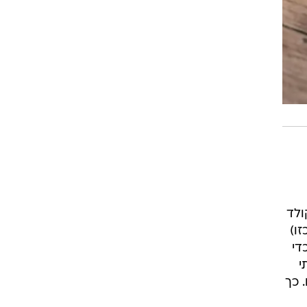
ולד
ידות בצורה כזו)
די
י
 כך