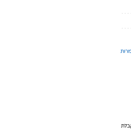
רות
בלת