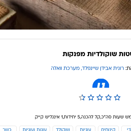
ות שוקולדיות מפנקות
ת:
רונית אבידן שיינפלד, מערכת וואלה
ש שעות סה"כ,
קל להכנה,
5 יחידות,
1 אינגליש קייק
י
קינוחים
עוגיות
שוקולד
עוגות ועוגיות
כשר