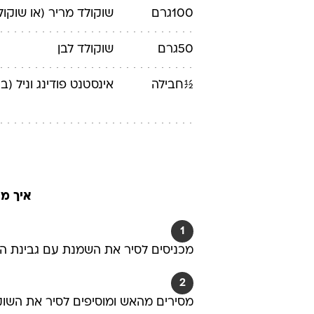
100
גרם
שוקולד מריר
(או שוקול
50
גרם
שוקולד לבן
½
חבילה
אינסטנט פודינג וניל
(בערך
איך מכ
1
מכניסים לסיר את השמנת עם גבינת ה
2
מסירים מהאש ומוסיפים לסיר את השוק