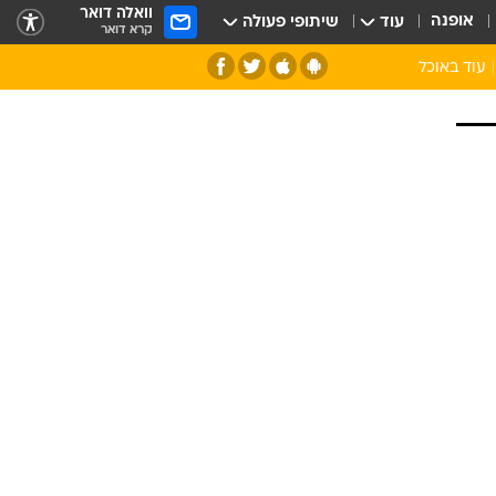
וואלה דואר
אופנה
עוד
שיתופי פעולה
קרא דואר
עוד באוכל
סנהדרינק
אומנות הבישול
מדריך הבישול
חדש על המדף
מאמן המטבח
יין ואלכוהול
הסדנה
ביקורת יין
כל הכתבות
אקססוריז
כתבו לנו
ספרי בישול