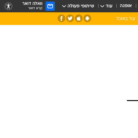
וואלה דואר
אופנה
עוד
שיתופי פעולה
קרא דואר
עוד באוכל
סנהדרינק
אומנות הבישול
מדריך הבישול
חדש על המדף
מאמן המטבח
יין ואלכוהול
הסדנה
ביקורת יין
כל הכתבות
אקססוריז
כתבו לנו
ספרי בישול