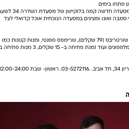
ן פתחו בימים
אלו את מסעדת השדרה פאן פוד. המסעדה חדשה קמה בלוקיישן 
סמבה ואונו ומציגים במסעדה הנוכחית אוכל קז'ואלי לצד
סינייה טלה (54 שקלים), שורטריבס (79 שקלים), שרימפס ספגטי, ומנות קטנות כמו
החומוס של ניצי, קרפצ'יו סלק, סלט מלפפונים ועוד (מנת פתיחה ב- 15 שקלים, 3 מנו