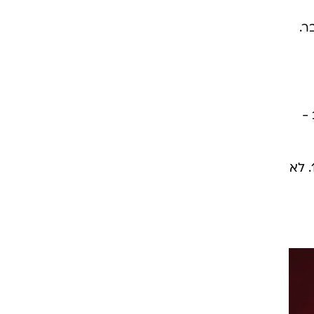
של מסעדת השדרה 34 לשעבר.
ת פתיחה ב -
השדרה פאן פוד, שדרות בן גוריון 34, תל אביב. .03-5272116. ראשון- שבת 12:00-24:00. לא