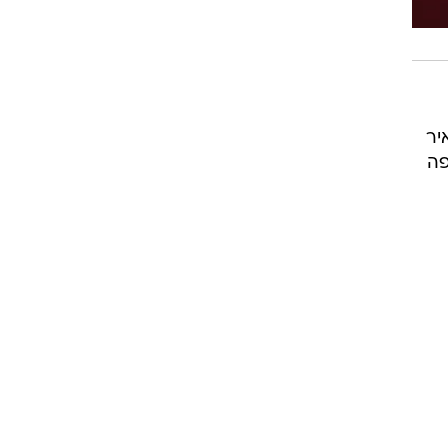
יר
פה