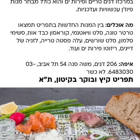
במרכזו דגים טריים ופירות ים והוא כולל מבחר מנות
פיוז'ן עכשוויות ועדכניות.
מה אוכלים:
בין המנות החדשות בתפריט תמצאו
טרטר טונה, סלט וויאטנמי, קוראסון כבד אווז, סשימי
סלמון, סלט שורשים, עלה פסטה טרייה, לזניה של
דייגים, ריזוטו פירות ים ועוד.
איפה:
206 דגים, משה סנה 54 תל אביב, 03-
6483030. לא כשר
תפריט קיץ ובוקר בקיטון, ת"א