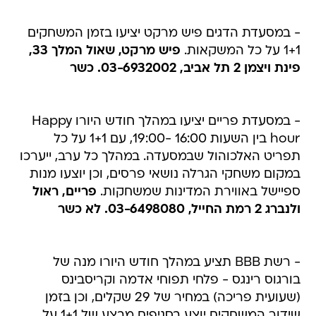
- במסעדת הדגים פיש מרקט יציעו בזמן המשחקים
1+1 על כל המשקאות.
פיש מרקט, שאול המלך 33,
פינת ויצמן 2 תל אביב, 03-6932002. כשר
- במסעדת פריים יציעו במהלך חודש היורו Happy
hour בין השעות 16:00 -19:00, עם 1+1 על כל
תפריט האלכוהול שבמסעדה. במהלך כל ערב, ייערכו
במקום משחקי הגרלה נושאי פרסים, וכן יוצעו מנות
ספיישל באווירת המדינות שמשחקות.
פריים, ראול
ולנברג 2 רמת החייל, 03-6498080. לא כשר
- רשת BBB תציע במהלך חודש היורו מנה של
בורגוס רינגס - פלחי תפוחי אדמה וקריסבינס
(שעועית פריכה) במחיר של 29 שקלים, וכן בזמן
שידור המשחקים יוצע בסניפים מבצע של 1+1 על