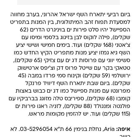
ביום רביעי יתארח השף ישראל אהרוני, בערב מחווה
למסעדת תפוח זהב המיתולוגית, בין המנות בתפריט
הספיישל יהיו סלט פירות ים בויניגרט הדרים (62
שקלים), פילה לוקוס לבן בזיגוג בלסמי ומיסו עם
צ'אטני (168 שקלים) ועוד. בימים חמישי ושישי יציע
השף גיא גמזו יציע מנות מתפריט הקיץ החדש כמו
סשימי יווני עם פרוסות דג ים עם צזיקי (65 שקלים),
טטאקי בקר עם שייטל פרוס דק וצ'יפס ארטישוק
ירושלמי (59 שקלים) וקינוח סמי פרדו במבה (45
שקלים). ביום שבת יתארח השף דיוויד פרנקל
מפרונטו עם מנות ספיישל כמו דג ים כבוש באצות
קומבו (68 שקלים), ספיריבס טלה מזוגג בברביקיו עם
פולנטה ומנגולד (88 שקלים), לזניה ראגו פירות ים
(115 שקלים) ועוד. יש להזמין מקומות מראש.
איפה:
Aria, נחלת בנימין 66 ת"א 03-5296054. לא