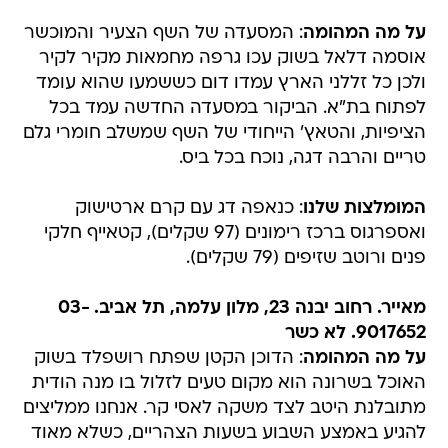
על מה המהומה
: המסעדה של השף הצעיר והמוכשר
אוסמה דלאל בשוק עכו גרפה מחמאות מקיר לקיר
ולכן כל זללני הארץ עמדו דום כששמעו שהוא עומד
לפתוח בת"א. הביקור במסעדה החדשה עמד בכל
הציפיות, והטאץ' הייחודי של השף שמשלב חומרי גלם
טריים והרבה דגה, נוכח בכל ביס.
המומלצות שלנו
: כנאפה דג עם קרם ארטישוק
ואספרגוס ברכז רימונים (97 שקלים), קטאייף חלקי
פנים ורוטב שזיפים (79 שקלים).
מאייר. רחוב יבנה 23, מלון עלמה, תל אביב. 03-
9017652. לא כשר
על מה המהומה
: הדוכן הקטן שפתח רושפלד בשוק
האוכל בשרונה הוא מקום טעים לזלול בו מנה הודית
מתובלנת היטב לצד משקה לאסי קר. אנחנו ממליצים
להגיע באמצע השבוע בשעות הצהריים, כשלא מאוד