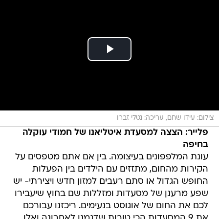
צילום: עידו שחם, עריכה: נטלי זברו
פלייר: הצצה למסעדת איטליאנו של חמודי עוקלה
בחיפה
עונת המלפפונים בעיצומה. בין אם אתם מטפסים על
הקירות מהחום, מתזזים עם הילדים בין הפעלות
החופש הגדול או סתם רעבים למזון חדש ויצירתי- יש
שפע מרענן של מסעדות ומזללות שם בחוץ שיעבירו
לכם את החום של אוגוסט בנעימים. ריכזנו עבורכם
את 9 המסעדות הכי טובות שדגמנו לאחרונה ואלו