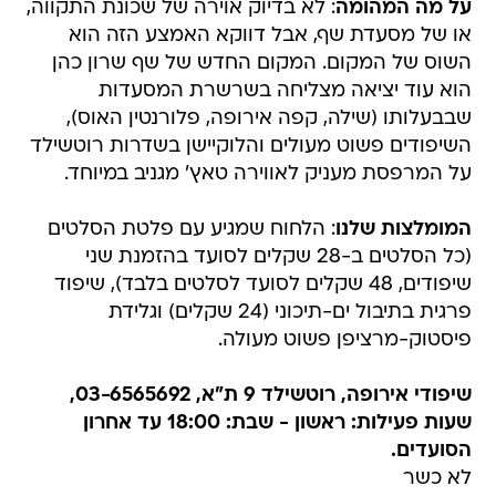
על מה המהומה
: לא בדיוק אוירה של שכונת התקווה,
או של מסעדת שף, אבל דווקא האמצע הזה הוא
השוס של המקום. המקום החדש של שף שרון כהן
הוא עוד יציאה מצליחה בשרשרת המסעדות
שבבעלותו (שילה, קפה אירופה, פלורנטין האוס),
השיפודים פשוט מעולים והלוקיישן בשדרות רוטשילד
על המרפסת מעניק לאווירה טאץ' מגניב במיוחד.
המומלצות שלנו
: הלחוח שמגיע עם פלטת הסלטים
(כל הסלטים ב-28 שקלים לסועד בהזמנת שני
שיפודים, 48 שקלים לסועד לסלטים בלבד), שיפוד
פרגית בתיבול ים-תיכוני (24 שקלים) וגלידת
פיסטוק-מרציפן פשוט מעולה.
שיפודי אירופה, רוטשילד 9 ת"א, 03-6565692,
שעות פעילות: ראשון - שבת: 18:00 עד אחרון
הסועדים.
לא כשר