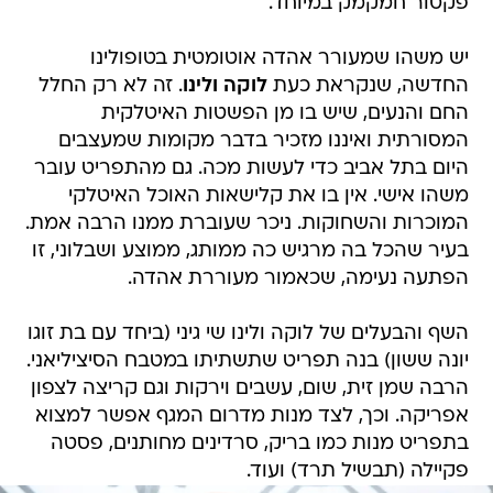
פקטור חמקמק במיוחד.
יש משהו שמעורר אהדה אוטומטית בטופולינו
החדשה, שנקראת כעת
לוקה ולינו
. זה לא רק החלל
החם והנעים, שיש בו מן הפשטות האיטלקית
המסורתית ואיננו מזכיר בדבר מקומות שמעצבים
היום בתל אביב כדי לעשות מכה. גם מהתפריט עובר
משהו אישי. אין בו את קלישאות האוכל האיטלקי
המוכרות והשחוקות. ניכר שעוברת ממנו הרבה אמת.
בעיר שהכל בה מרגיש כה ממותג, ממוצע ושבלוני, זו
הפתעה נעימה, שכאמור מעוררת אהדה.
השף והבעלים של לוקה ולינו שי גיני (ביחד עם בת זוגו
יונה ששון) בנה תפריט שתשתיתו במטבח הסיציליאני.
הרבה שמן זית, שום, עשבים וירקות וגם קריצה לצפון
אפריקה. וכך, לצד מנות מדרום המגף אפשר למצוא
בתפריט מנות כמו בריק, סרדינים מחותנים, פסטה
פקיילה (תבשיל תרד) ועוד.