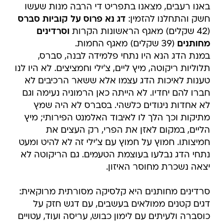
באנו רעבים, מצאנו בתפריט די הרבה מנות שעשו
חשק והתחלנו להזמין:
דג נא פרוס על קוביות סברס
(42 שקלים) מאגף הראשונות הקרות
וסרדינים
מחותנים
(39 שקלים) מאגף החמות.
במנת הדג הנא היו נתחי פלמידה לבנה, סברס,
תלוליות ריקוטה, מיץ ליים, צ'ילי וחמציצים. לא היו לנו
טענות לאיכות הדג עצמו אלא ששאר הרכיבים לא
חברו להם יחדיו. לא הייתה כאן הרמוניה נעימה וגם
לא אחדות ניגודים כלשהי. בסברס לא היה שמץ
מתיקות וכך הלך לו לאיבוד האלמנט הפירותי; מיץ
הליים, במקום לאזן את הפרי, רק העצים את
חמיצותו. חמוץ על חמוץ עם צ'ילי זה לא להיט ומעט
נתחי הדג נבלעו בעוצמת הטעמים. גם הריקוטה לא
יצאה נשכרת מחוסר האיזון.
סרדינים מחותנים היא קלסיקה מסורתית מרוקאית:
דגים קטנים ממולאים בעשבים, עם דגש חזק על
כוסברה ולעיתים עם לימון כבוש, עריסה ועוד, עטויים