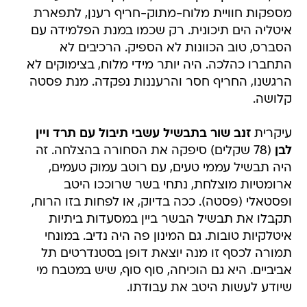
מספקות חוויית מלוח-מתוק-חריף רענן, לתפארת
איטליה הים תיכונית. רק שכמו במנת הפלמידה עם
הסברס, טוב הכוונות לא הספיק. הרכיבים לא
התחברו כהלכה. היה יותר מידי מלוח, בצימוקים לא
הרגשנו, החריף חסר והרעננות נפקדה. מנת פסטה
קלושה.
עיקרית
זנב שור בתבשיל עשבי תיבול עם תרד ויין
לבן
(78 שקלים) סיפקה את הסחורה בהצלחה. זה
היה תבשיל עממי טעים, עם רוטב עמוק טעמים,
ארומטיות מוצלחת, נתחי בשר שרוככו היטב
ופסטאלי (פסטה). ככה בדיוק, או לפחות בזו הרוח,
תקבלו את תבשיל הבשר ביין במסעדות ביתיות
איטלקיות טובות. גם המינון פה היה נדיב. במונחי
תמורה לכסף זו מנה יוצאת דופן בסטנדרטים תל
אביביים. היא גם הוכיחה, סוף סוף, שיש במטבח מי
שיודע לעשות היטב את עבודתו.