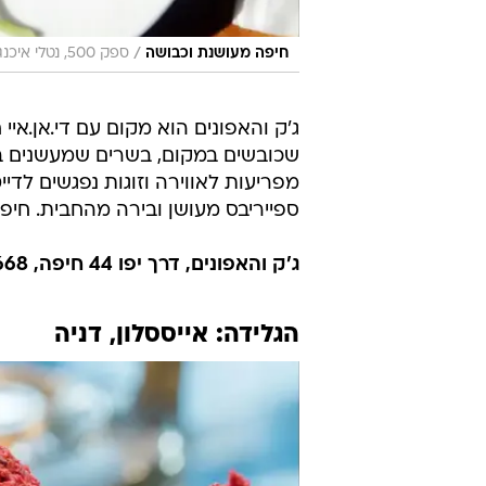
/
חיפה מעושנת וכבושה
ספק 500, נטלי איכנגרין
ג'ק והאפונים הוא מקום עם די.אן.אי
שכובשים במקום, בשרים שמעשנים במק
מפריעות לאווירה וזוגות נפגשים לדי
ספייריבס מעושן ובירה מהחבית. חיפ
ג'ק והאפונים, דרך יפו 44 חיפה, 04-8535668. לא כשר
הגלידה: אייססלון, דניה