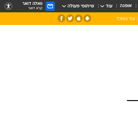
וואלה דואר
אופנה
עוד
שיתופי פעולה
קרא דואר
עוד באוכל
סנהדרינק
אומנות הבישול
מדריך הבישול
חדש על המדף
מאמן המטבח
יין ואלכוהול
הסדנה
ביקורת יין
כל הכתבות
אקססוריז
כתבו לנו
ספרי בישול