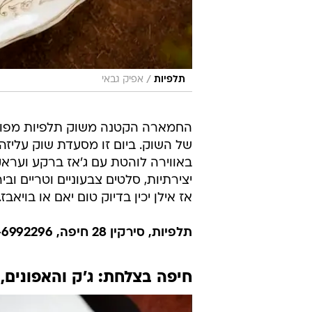
/
תלפיות
אפיק גבאי
החמארה הקטנה משוק תלפיות מפו
של השוק. ביום זו מסעדת שוק עליז
באווירה לוהטת עם ג'אז ברקע ועראק 
יצירתיות, סלטים צבעוניים וטריים ו
אז אילן יכין בדיוק טום יאם או בויאבז.
תלפיות, סירקין 28 חיפה, 04-6992296. לא כשר
חיפה בצלחת: ג'ק והאפונים,