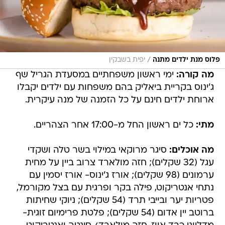
/
פלוס מנת ילדים מתנה
יפית בשבקין
מה קורה:
ימי ראשון משפחתיים במסעדת הגריל שף
ג'ינוס בקריית ביאליק בהם משפחות עם ילדים יקבלו
ארוחת ילדים חינם על כל הזמנה של מנה עיקרית.
מתי:
כל ים ראשון החל מ-17:00 אחר הצהריים.
מה אוכלים:
סיגר מרוקאי במילוי בשר טלה ושקדי
עגל (32 שקלים); חזה מולארד צרוב ביין על מחית
ערמונים (98 שקלים); אורז ג'ינוס- אורז יסמין עם
נתחי אנטריקוט, פילה בקר ופרגית עם בצל מקורמל,
פטריות יער ובייבי תרד (54 שקלים); ניוקי שחיתות
ברוטב יין אדום (54 שקלים); פלטת פרימיום זוגית-