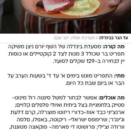
/
על הבר בבינדלה
מערכת וואלה, יהב יעקב
מה קורה:
מסעדת בינדלה של השף יורם ניצן משיקה
תפריט בר שכולל 3 מנות לצד 2 קוקטיילים או כוסות
יין לבחירה ב-129 שקלים לסועד.
מתי:
התפריט מוגש בימים א' עד ד' בשעות הערב על
הבר או ביום שבת כל היום.
מה אוכלים:
אפשר לבחור למשל סינטה רול מינוט-
סטייק בלחמניית בצל ביתית ואיולי פלפלים קלויים;
ארנצ'יני כבד אווז-כדורי ריזוטו מוצרלה, קרם דלעת
וג'ינג'ר; שרימפס ישראלי- ריקוטה, באפלו, סלסה
וורודה וצ'ילי; פרושוטו די פארמה- פוקאצה מטוגנת,