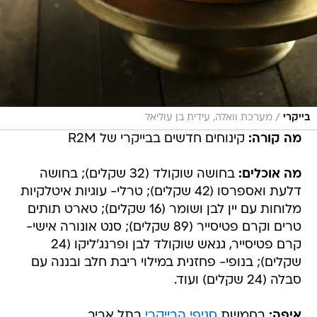
/
בייקרי
מערכת וואלה, עידית בן עוליאל
מה קורה:
קינוחים חדשים בבייקרי של R2M
מה אוכלים:
בחושה שוקולד (32 שקלים); בחושה
דלעת ואספרסו (42 שקלים); טרלי- עוגיות איטלקיות
מלוחות עם יין לבן ושומר (16 שקלים); טארט תותים
טרים וקרם פטיסייר (89 שקלים); סנט אונורה אישי-
קרם פטיסייר, גנאש שוקולד לבן ופרנג'ליקו (24
שקלים); בנופי- פחזנית במילוי ריבת חלב ובננה עם
סבלה (24 שקלים) ועוד.
איפה:
בחמשת
סניפי הבייקרי
בתל אביב.