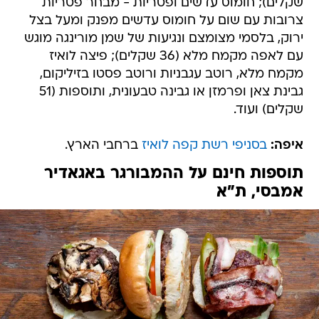
שקלים); חומוס עדשים ופטריות - מבחר פטריות
צרובות עם שום על חומוס עדשים מפנק ומעל בצל
ירוק, בלסמי מצומצם ונגיעות של שמן מורינגה מוגש
עם לאפה מקמח מלא (36 שקלים); פיצה לואיז
מקמח מלא, רוטב עגבניות ורוטב פסטו בזיליקום,
גבינת צאן ופרמזן או גבינה טבעונית, ותוספות (51
שקלים) ועוד.
איפה:
בסניפי רשת קפה לואיז
ברחבי הארץ.
תוספות חינם על ההמבורגר באגאדיר
אמבסי, ת"א