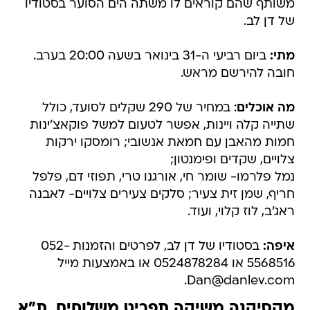
משותף שהם קוראים לו משתה הים הסוער בסטודיו
של דן לב.
מתי:
ביום רביעי ה-31 בינואר בשעה 20:00 בערב.
חובה להירשם מראש.
מה אוכלים
: במחיר של 290 שקלים לסועד, כולל
שתייה קלה ויינות, אפשר לטעום למשל פוקאצ'ינות
חמות מהאבן עם חמאת אנשובי; רומסקו ירקות
צלויים, שקדים ופימנטון;
נמל פלרמו- שומר חי, אורגנו טרי, תפוזי דם, פלפל
חריף, שמן זית צעיר; סלקים צעירים צלויים- לאבנה
ראג'ב, לוז קלוי, ועוד.
איפה:
בסטודיו של דן לב, לפרטים והזמנות 052-
5568516 או 0524878284 או באמצעות מייל
Dan@danlev.com.
מקסיקנה משיקה תפריט משלוחים, ת"א