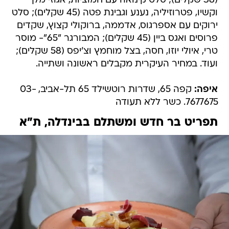
(38 שקלים); סלט קינואה עם חמוציות, אגוזי מלך
וקשיו, פטרוזיליה, נענע וגבינת פטה (45 שקלים); סלט
ירוקים עם אספרגוס, אדממה, ברוקולי קצוץ, שקדים
פרוסים ואגס ביין (45 שקלים); המבורגר "65"- מוסר
טרי, איולי יוזו, חסה, בצל מוחמץ וצ'יפס (58 שקלים);
ועוד. במחיר העיקרית מקבלים ראשונה ושתייה.
איפה:
קפה 65, שדרות רוטשילד 65 תל-אביב, 03-
7677675. כשר ללא תעודה
תפריט בר חדש ומשתלם בבינדלה, ת"א