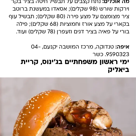
מה אוכלים:
נתח קצבים על תבשיל חיטה בציר בקר
וירקות שורש (98 שקלים); אסאדו במעשנת ברוטב
ציר מצומצם על מצע פירה (80 שקלים); תבשיל עוף
בקארי על מצע אורז וחמוציות (68 שקלים); פילה
בורי על פאיה בציר דגים וזעפרן (78 שקלים) ועוד.
איפה:
טנדוקה, מרכז המושבה יקנעם, 04-
9590323. כשר
ימי ראשון משפחתיים בג'ינוס, קריית
ביאליק