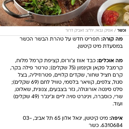
/
וכשר
אפיק גבאי, יח"צ: זאביק דרור
מה קורה:
תפריט חדש על טהרת הבשר הכשר
במסעדת מיט קיטשן.
מה אוכלים:
כבד אווז צ'ורוס, קציפת קרמל מלוח,
קרמבל פקאן וקינמון (75 שקלים); טרטר פילה בקר,
קרם חציל שחור, שקדים קלויים, פטרוזיליה, בצל
סגול, צלפים, קוויאר בלסמי, טוויל לחם (69 שקלים);
סלט סינטה אורוגולה, גזר בצבעים, צנונית, שאלוט,
שרי, כוסברה, ויניגרט סויה ליים וג'ינג'ר (49 שקלים)
ועוד.
איפה:
מיט קיטשן, יגאל אלון 65 תל אביב, 03-
6310684. כשר