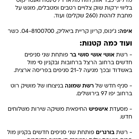
מדליוני כבד אווז, חזה מולארד/ סינטה ואנטריקוט
בליווי ירקות שוק צלויים רטבים ומטבלים, מוגש על
מחבת לוהטת (260 שקלים) ועוד.
איפה:
ג'ינוס, קריון קריית ביאליק, 04-8100700. כשר
ועוד כמה קטנות:
- רשת
אושי אושי סושי בר
פותחת שני סניפים
חדשים ברחוב הרצל ברחובות ובקניון סי מול
באשדוד ובכך מגיעה ל-21 סניפים בפריסה ארצית.
- סניף חדש של
רשת שמונה
בניצוחו של מושיק רוט
ברחוב יפו 97 בירושלים.
- מסעדת
אישפיש
החיפאית משיקה שירות משלוחים
חדש.
- רשת
בורגרים
פותחת שני סניפים חדשים בקניון מול