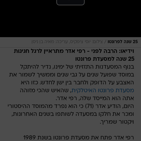
/
25 שנה לפרונטו
צילום: יוסי ציפקיס, עריכה: מאיה בן ניסן
וידיאו: הרבה לפני - רפי אדר מתראיין לרגל חגיגות
25 שנה למסעדת פרונטו
בנוף המסעדנות התזזיתי של ימינו, נדיר להיתקל
במוסד שפועל שנים על גבי שנים וממשיך לשמור את
האצבע על הדופק ולחבר בין ישן לחדש. כזו היא
מסעדת פרונטו האיטלקית
, שהאיש שהכי מזוהה
אתה הוא המייסד שלה, רפי אדר.
היום, הודיע אדר (71) כי הוא נפרד מהמוסד ההיסטורי
ומכר את חלקו במסעדה לשותפו בשנים האחרונות,
ויקטור שמריך.
רפי אדר פתח את מסעדת פרונטו בשנת 1989