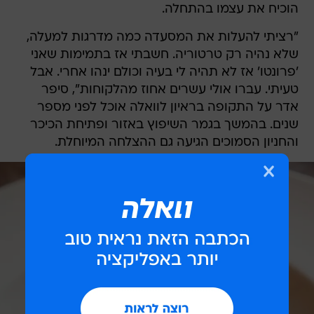
הוכיח את עצמו בהתחלה.
"רציתי להעלות את המסעדה כמה מדרגות למעלה,
שלא נהיה רק טרטוריה. חשבתי אז בתמימות שאני
'פרונטו' אז לא תהיה לי בעיה וכולם ינהו אחרי. אבל
טעיתי. עברו אולי עשרים אחוז מהלקוחות", סיפר
אדר על התקופה בראיון לוואלה אוכל לפני מספר
שנים. בהמשך בגמר השיפוץ באזור ופתיחת הכיכר
והחניון הסמוכים הגיעה גם ההצלחה המיוחלת.