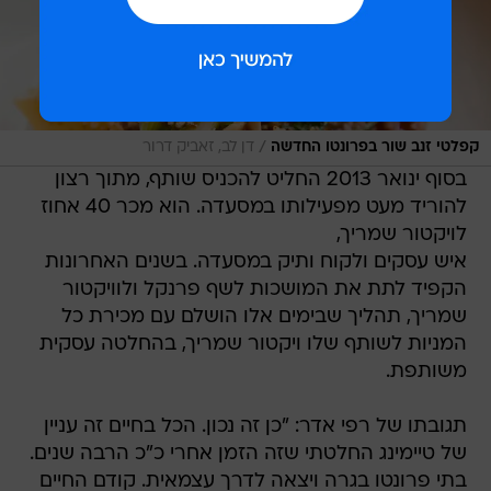
/
קפלטי זנב שור בפרונטו החדשה
דן לב, זאביק דרור
בסוף ינואר 2013 החליט להכניס שותף, מתוך רצון
להוריד מעט מפעילותו במסעדה. הוא מכר 40 אחוז
לויקטור שמריך,
איש עסקים ולקוח ותיק במסעדה. בשנים האחרונות
הקפיד לתת את המושכות לשף פרנקל ולוויקטור
שמריך, תהליך שבימים אלו הושלם עם מכירת כל
המניות לשותף שלו ויקטור שמריך, בהחלטה עסקית
משותפת.
תגובתו של רפי אדר: "כן זה נכון. הכל בחיים זה עניין
של טיימינג החלטתי שזה הזמן אחרי כ"כ הרבה שנים.
בתי פרונטו בגרה ויצאה לדרך עצמאית. קודם החיים