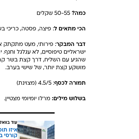
כמה?
50-55 שקלים
הכי מתאים ל
: פיצה, פסטה, כריכי בש
דבר המבקר
: פירותי, מעט מתקתק אב
ישראליים טיפוסיים, לא עגלגל וחנף. י
שהגיע עם השליח, דרך קצת בשר קר ש
מושקע קצת יותר, של שישי בערב.
תמורה לכסף
: 4.5/5 (מצוינת)
בשלוש מילים:
מרלו יומיומי מצטיין.
עוד בוואל
איזו תו
קורסי ב