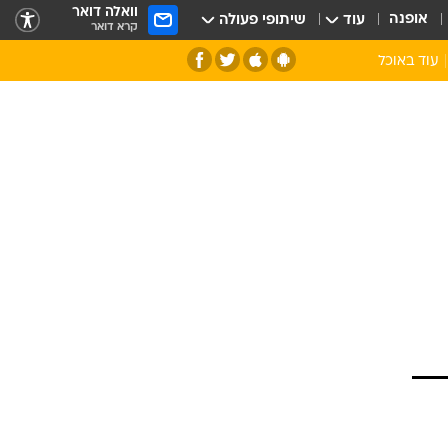
וואלה דואר
אופנה
עוד
שיתופי פעולה
קרא דואר
עוד באוכל
סנהדרינק
אומנות הבישול
מדריך הבישול
חדש על המדף
מאמן המטבח
יין ואלכוהול
הסדנה
ביקורת יין
כל הכתבות
אקססוריז
כתבו לנו
ספרי בישול