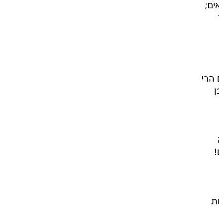
ים;
הרי
ן
!
תבגרות