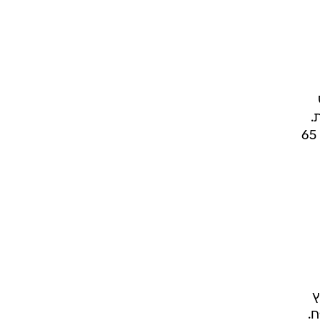
.
אין מקביל איכות מקומי שמתומחר כך. הרוזה המצטיין הקרוב לו ביותר במחיר (של פסגות) עולה 65
עץ