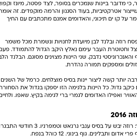
כי מדובר ביינות שנמכרים בסופר, לצד פסטה, מיונז וקפוא
ייצור אטרקטיביות, בעוד הסגנון והרמה מוקפדים. זה אומר
 על קו ים תיכוני, והאדומים אמנם מתכתבים עם החיך
שנה לפסח רוזה ובלנד לבן מיועדת לחנויות ונשמרת מכל משמר
ל וחטוטרת העבר עימם נאלץ היקב הגדול להתמודד. פעם 
 והאנכרוניסטי נדבק. שני היינות מצוינים מסוגם. הבלנד הלב
ולים ומספקים תמורה נהדרת.
הרבה יותר קשה ליצור יינות בסיס מוצלחים. כרמל של השנים
יקב גדול. כל היינות בלגימה הזו יספקו בגדול את הסחורה
האוויר ואפילו האדומים לגמרי ברי לגימה בקיץ. שאפו. ולחיים
: רוזה יבש על בסיס ענבי גרנאש וטמפרניו. 3 חודשי ה
 ותבלינים. גוף בינוני. 12 כוהל בנפח.