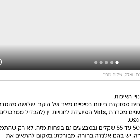
 וואלה, צילום מסך
יי האיכות
חית ממוקדת ביינות בסיסיים מאד של היקב  שלושה מהסד
האזורית, הנמכרת בסופרמרקטים, ושניים מסדרת ,Vats המיועדת לחנויות יין (להבדיל ממרכולי
נפש.
יינות הסדרה האזורית מתומחרים ב-50 עד 55 שקלים ובמבצעים גם בפחות מזה. לא רק שה
ה, יש בהם אג'נדה ברורה, מבורכת: במקום להתאים את