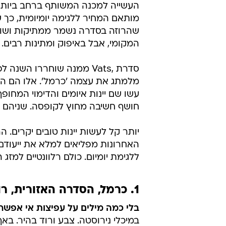
העשייה למכנה המשותף ברחב ביותר, 
מותאם המחיר ללגימה יומיומית, כך ש
שהרוזה בסדרה נשמר ממתיקות ושומר
המקומי, אבל באיפוק ומתינות רבים.
סדרת ,Vats ממנה שוחררו ה
מלמתג את עצמה 'כרמל'. אלו הם הצ
עשו שם יינות איומים והדימוי המחופף
חושף חשיבה מחוץ לקופסה. שניהם ז
יותר קל לעשות יינות טובים יקרים. 
האחרונות מפליאים למלא את ייעודם כ
ללגימת יומיום. כולם רלוונטיים למזג 
1. כרמל, הסדרה האזורית, רוזה 2016
בלי כמה מילים על עפיצות אי אפשר
במיכלי נירוסטה. צבע ורוד בהיר. באף פרי אדום