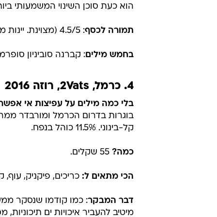
הוא כעת סוכן השינוי המשמעותי ביות
תמורה לכסף
: 4.5/5 (מצוינת. יינות מקומיים באיכות זו עולים 15-20 שקלים יותר)
בחמש מילים
: קברנה סוביניון סופ
4. כרמל, 2Vats, רוזה 2016
בלי כמה מילים על עפיצות אי אפשר
בוגרות בדרום הכרמל ומורבדר ממרום 
קל-בינוני. 11.5% כוהל בנפח.
כמה?
55 שקלים.
הכי מתאים ל:
כריכים, פיקניק, עוף, ק
דבר המבקר
: כמו קודמו שנסקר ממעל
מיטיב להעביר איכויות ים תיכוניות,