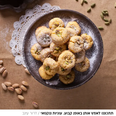
/
תתכוננו לאמץ אותן באופן קבוע. עוגיות ננקטאי
דרור עינב