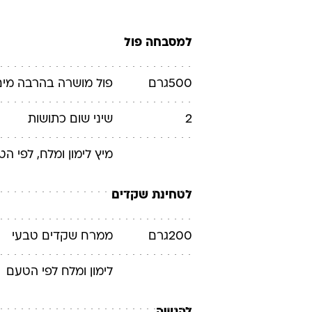
למסבחה פול
500
גרם
פול
מושרה בהרבה מים (פי 4 מכמות הפול) 
2
שיני שום
כתושות
מיץ לימון
ומלח, לפי ה
לטחינת שקדים
200
גרם
ממרח שקדים
טבעי
לימון
ומלח לפי הטעם