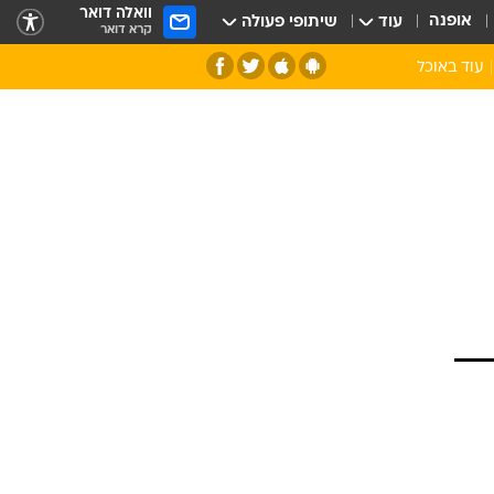
וואלה דואר
אופנה
עוד
שיתופי פעולה
קרא דואר
עוד באוכל
סנהדרינק
אומנות הבישול
מדריך הבישול
חדש על המדף
מאמן המטבח
יין ואלכוהול
הסדנה
ביקורת יין
כל הכתבות
אקססוריז
כתבו לנו
ספרי בישול