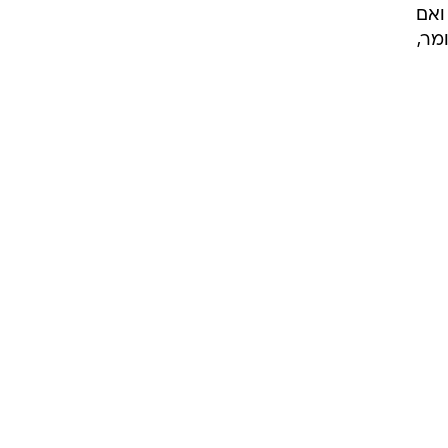
ואם
מר,