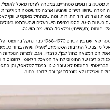
ת ממשק בין גופים מסחריים, במטרה לפתח מאכל לאומי". 
ה המרה שחשו תיירים שהגיעו ארצה מהשממה הקולינרית ש
מית נועד לעידוד התיירות. ומה שמתחיל מאקט שיווקי לאט
ונזכרת כי אי שם בשנות ה-70 הספורטאים הישראלים שהשתת
י: חומוס (תעשייתי) ופלאפל. המשימה הושגה.
יהודה ליטני מספר שאי שם בין השנים 68-1970
מאכל מייצג של התרבות המקומית, "אפילו שהיה ברור כשמש
אפל הם המצאה כחול לבן", כדבריו. אגב, למרות הנוכחות
נות כיריבו של החומוס לתואר המאכל הלאומי, לחומוס היו כ
בריאותי  החומוס לא עובר טיגון בניגוד לפלאפל, והן בתפו
ים ואכילתו לא מוגבלת אך ורק לדוכני רחוב.