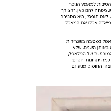
הסיבות למאמץ הניכר
ציפתה להם כאן. "הצורך
 לאט תופס", היא מסבירה
פו באולימפיאדה אכלו את המאכל
19 כבר נתקל בחומוס ופלאפל במסיבה בשגרירות
 באותן השנים, שלא
 המורגשת של הפלאפל,
מה יתרונות יחסיים:
צה  החומוס מגיע גם