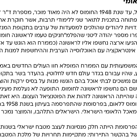
ומי
בניגוד לפלאפל, עד שנת 1948 החומוס לא היה מאוד מוכר, מ
פתוחה בתכנית לתואר שני ללימודי תרבות, אשר חוקרת את
עדויות ליהודים שהולכים למסעדות של ערבים בתקופת המנד
רו מספר יהודה ליטני שהפלמ"חניקים טעמו לראשונה חומוס
גיעו ארצה נחשפו אליו לראשונה (כממרח הוא הוגש עד אז ר
ך אינטראקציה עם האוכלוסייה הערבית וההיחשפות למנות 
משמעותית עם הממרח המופלא חוו העולים החדשים באמ
 שהיו עבורם בגדר עולם חדש לחלוטין. בהעדר בשר בתקופת
 נמשכים לבתי אוכל בהם הוגשו מנות על בסיס ירקות והו
שם הם נחשפו לראשונה לחומוס. התופעה לא נעלמת מעיני
שהייתה הראשונה לזהות את הפוטנציאל העצום. היא זאת 
הראשוני ב
אכל הלאומי הישראלי. הישראלים התלהבו, והמוצר נמכר במ