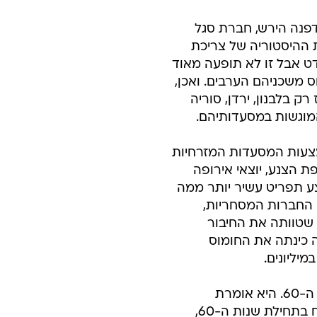
ספרת ד"ר דפנה הירש, חברת סגל
 ההיסטוריה של צריכת
ט אבל זו לא תופעה מאוד
 משכניהם הערבים. ואכן,
ק בלבנון, ירדן, סוריה
המוגשות במסעדותיהם.
צעות המסעדות המזרחיות
 הצנע, יוצאי אירופה
צע תפריט עשיר יותר ממה
 החברות המסחריות,
שטוותה את החיבור
ין חומוס ללאום, בפרסומת שהתפרסמה בעיתון בשנת 1958 בה כינתה את החומוס
יליונים.
לדברי הירש, הפרסומת הייתה חלק מנסיונות לעצב מטבח ישראלי בשנות ה-60. היא אומרת
ומדגימה. "למשל בהקשר התיירותי: מתקיימות תחרויות של מלכת המטבח בתחילת שנות ה-60,