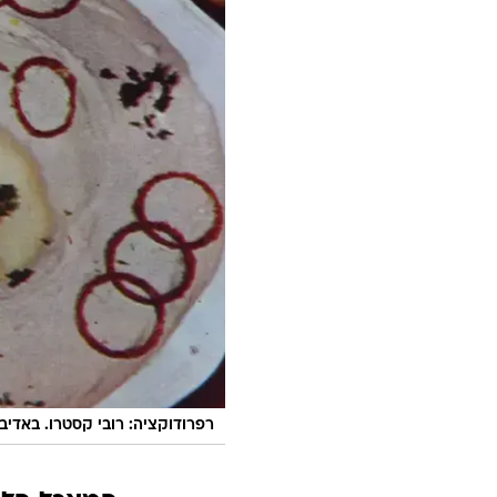
רפרודוקציה: רובי קסטרו. באדיבו