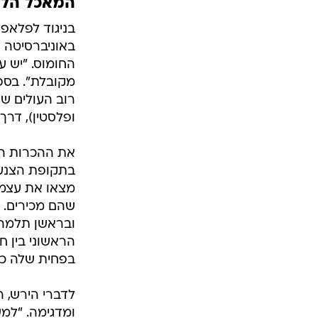
המאכל הלא
באוניברסיטה 
החומוס. "יש 
מקובלת". בספ
רוב העולים שה
ופלסטין), דר
את ההכרות ה
בתקופת הצנע,
מצאו את עצמם
שהם מכירים. 
ובראשן תלמה 
בפחית שלה כמ