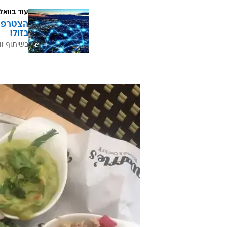
Chef Bar
אמריקאי אבל לא רק. התפריט נפתח 
סלטים ובורגול, קינואה, טונה, טחינה, ביצים ל
עוד בוואל
בזול!
בשיתוף וו