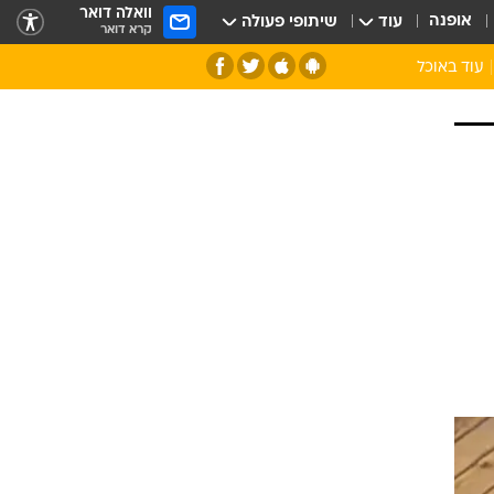
וואלה דואר
אופנה
עוד
שיתופי פעולה
קרא דואר
עוד באוכל
סנהדרינק
אומנות הבישול
מדריך הבישול
חדש על המדף
מאמן המטבח
יין ואלכוהול
הסדנה
ביקורת יין
כל הכתבות
אקססוריז
כתבו לנו
ספרי בישול