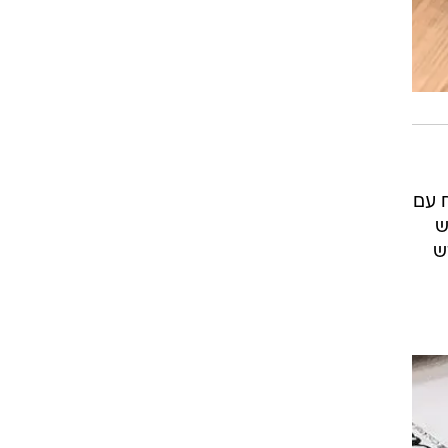
 עם
ש