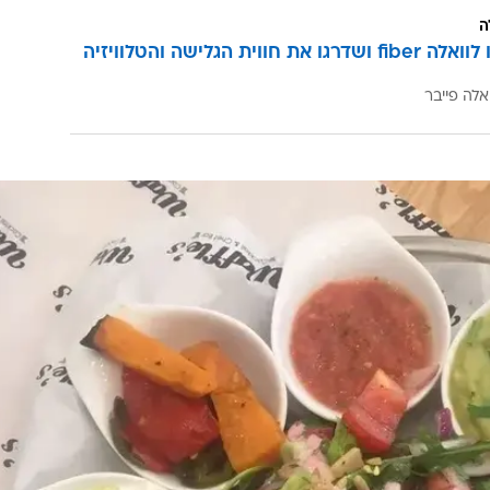
Waffles Cocktail& נפתחה השבוע להרצה ומציעה ארוחות בוקר, צהריים וערב בסגנו
עם מגוון מנות ראשונות ועיקריות המתאימות לארוחת בוק
כמו קרפצ'יו סלמון טרי עם בצל סגול, עגבניות שרי ועלים ירוקים (42 שקלים); ברוסקטה ש
שרי על צנים עם גבינת פטה ואיולי פסטו (37 שקלים) או ארוחת בוקר שלמה המורכבת משלושה
בחירה, מגוון גבינות ואנטיפסטי (64 שקלים) ועוד.
ה
הצטרפו לוואלה fiber ושדרגו את חווית הגלישה והטלוויזיה
אלה פייבר