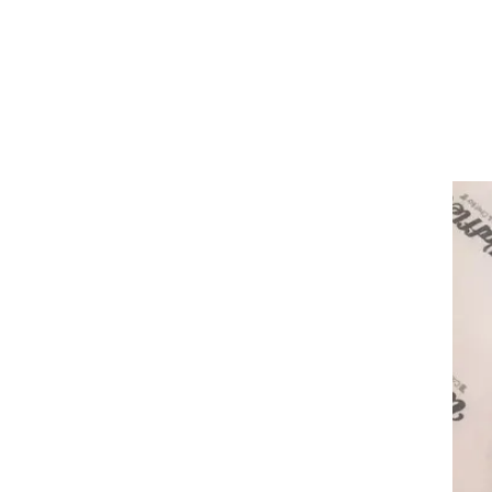
ן
ר
ל עגבניות