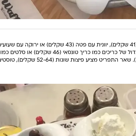
יש גם שלושה סוגי שקשוקות: רגילה (41 שקלים), יוונית עם פטה (43 שקלים) או ירוקה עם שעו
ירוקה וברוקולי (46 שקלים) ומבחר גדול של כריכים כמו כריך טונסאי (46 שקלים) או סלטים כמו
סלט מקסיקני עם נאצ'וס (48 שקלים). שאר התפריט מציע פיצות שונות (52-64 שקלים), 