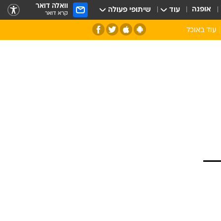
וואלה דואר
אופנה
עוד
שיתופי פעולה
קרא דואר
עוד באוכל
סנהדרינק
אומנות הבישול
מדריך הבישול
חדש על המדף
מאמן המטבח
יין ואלכוהול
הסדנה
ביקורת יין
כל הכתבות
אקססוריז
כתבו לנו
ספרי בישול