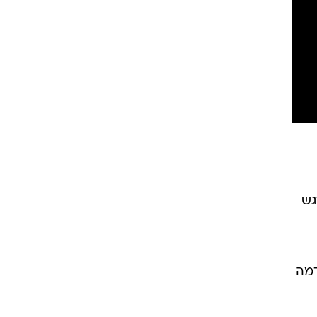
גש
דמה