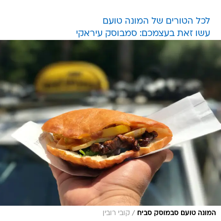
לכל הטורים של המונה טועם
עשו זאת בעצמכם: סמבוסק עיראקי
/
המונה טועם סבמוסק סביח
קובי רובין