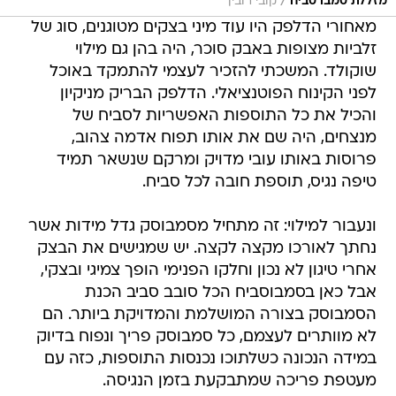
/
מזללת סמבו סביח
קובי רובין
מאחורי הדלפק היו עוד מיני בצקים מטוגנים, סוג של
זלביות מצופות באבק סוכר, היה בהן גם מילוי
שוקולד. המשכתי להזכיר לעצמי להתמקד באוכל
לפני הקינוח הפוטנציאלי. הדלפק הבריק מניקיון
והכיל את כל התוספות האפשריות לסביח של
מנצחים, היה שם את אותו תפוח אדמה צהוב,
פרוסות באותו עובי מדויק ומרקם שנשאר תמיד
טיפה נגיס, תוספת חובה לכל סביח.
ונעבור למילוי: זה מתחיל מסמבוסק גדל מידות אשר
נחתך לאורכו מקצה לקצה. יש שמגישים את הבצק
אחרי טיגון לא נכון וחלקו הפנימי הופך צמיגי ובצקי,
אבל כאן בסמבוסביח הכל סובב סביב הכנת
הסמבוסק בצורה המושלמת והמדויקת ביותר. הם
לא מוותרים לעצמם, כל סמבוסק פריך ונפוח בדיוק
במידה הנכונה כשלתוכו נכנסות התוספות, כזה עם
מעטפת פריכה שמתבקעת בזמן הנגיסה.