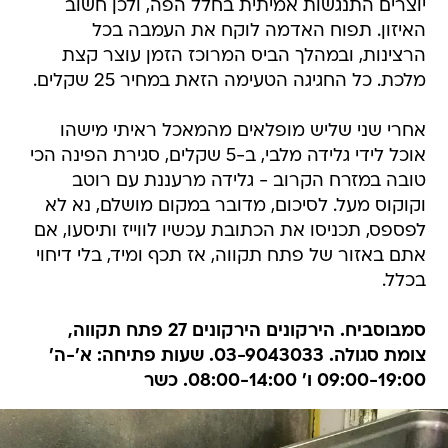
יוצרים התנגשות אמיתית בחלל הפה, ולכן חשוב
האיזון. תפוח האדמה לוקח את העמבה בכל
הרצינות, ובמהלך הביס המרוכז הזמן עוצר קצת
מלכת. כל החגיגה הטעימה הזאת במחיר 25 שקלים.
אחרי שני שליש מופלאים מהמאכל ראיתי מישהו
אוכל לידי גלידה מלבי, ב-5 שקלים, סגירת הפינה הכי
טובה במזרח הקרוב - גלידה מרעננת עם רוטב
וקוקוס מעל. לסיכום, מדובר במקום מושלם, נא לא
לפספס, תכניסו את הכתובת עכשיו לווייז ותיסעו, אם
אתם באזור של פתח תקווה, אז תכף ומיד, בלי דיחוי
בכלל.
סמבוסביח. הירקונים הירקונים 27 פתח תקווה,
צומת סגולה. 03-9043033. שעות פתיחה: א'-ה'
09:00-19:00 ו' 08:00-14:00. כשר