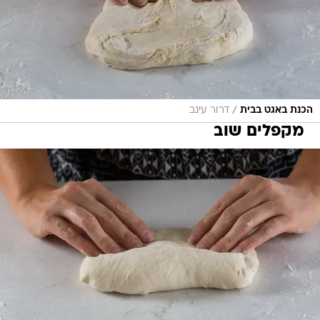
/
הכנת באגט בבית
דרור עינב
מקפלים שוב