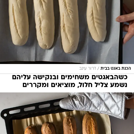
/
הכנת באגט בבית
דרור עינב
כשהבאגטים משחימים ובנקישה עליהם
נשמע צליל חלול, מוציאים ומקררים