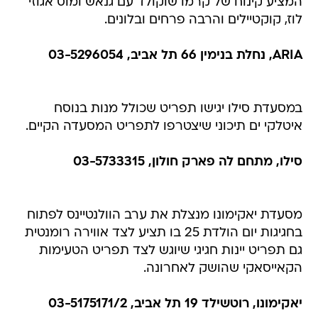
המציע קינוח של קרמו שוקולד עם גנאש ומוס אגוזי
לוז, קוקטיילים והרבה פרחים ובלונים.
ARIA, נחלת בנימין 66 תל אביב, 03-5296054
במסעדת סילו יגישו תפריט שכולל מנות בנוסח
איטלקי ים תיכוני שיצטרפו לתפריט המסעדה הקיים.
סילו, מתחם לה פארק חולון, 03-5733315
מסעדת יאקימונו מנצלת את ערב הוולנטיינס לפתוח
בחגיגות יום הולדת 25 בו תציע לצד אווירה רומנטית
גם תפריט יינות חגיגי שיוגש לצד תפריט הטעימות
הקאייסאקי שהושק לאחרונה.
יאקימונו, רוטשילד 19 תל אביב, 03-5175171/2