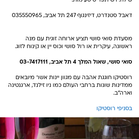
שילה. ויש תפריט טעימות.
דאבל סטנדרט, דיזינגוף 247 תל אביב, 035550965
מסעדת סואי סושי תציע ארוחה זוגית עם מנה
ראשונה, עיקרית או רול סושי וכוס יין או קינוח לזוג.
סואי סושי, שאול המלך 4 תל אביב, 03-7417111
רוסטיקו חוגגת אהבה עם מגוון יינות אשר מיובאים
ממדינות שונות ברחבי העולם כמו ניו זילנד, ארגנטינה
וארה"ב.
בסניפי רוסטיקו