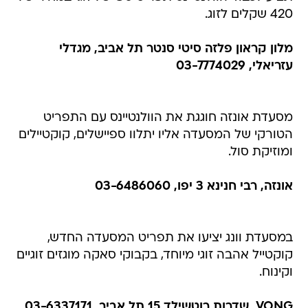
420 שקלים לזוג.
מלון קראון פלזה סיטי סנטר תל אביב, מגדלי
עזריאלי, 03-7774029
מסעדת אונזה חוגגת את הוולנטיינס עם התפריט
הטורקי של המסעדה אליו יתלוו ספיישלים, קוקטיילים
ומוזיקת סול.
אונזה, רבי חנינא 3 יפו, 03-6486060
במסעדת וונג יציעו את תפריט המסעדה החדש,
קוקטייל אהבה זוגי מיוחד, בקבוקי סאקה מוגזים זוגיים
וקינוח.
VONG, שדרות רוטשילד 15 תל אביב, 03-6337171