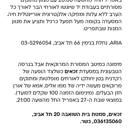
באפריל החל מהשעה 20:00 עם מגוון מתוקים
מסורתיים בעבודת יד שיוגשו לאורחי הבר לאורך כל
הערב ללא עלות ומוזיקה אלקטרונית אוריינטלית חיה.
המסעדה בקומה מעל תפעל כרגיל ותציע את מגוון
המנות שבתפריט.
ARIA, נחלת בנימין 66 תל אביב, 03-5296054
מימונה כמיטב המסורת המרוקאית אבל בגרסה
הטבעונית במסעדת
זכאים
כשלצד הופעה של
רקדנית בטן יחולקו לאורחים מופלטות ומתוקים
מרוקאים מעשה ידיה של ממו אליס, אמא של אורן
חזן הבעלים. (מינימום הזמנה 100 שקלים לסועד).
במוצאי שבת ה-27 באפריל החל מהשעה 21:00.
זכאים, סמטת בית השואבה 20 תל אביב,
036135060, כשר.