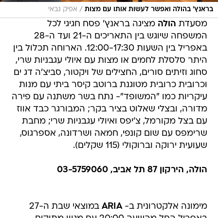
/
בראנץ' בהולה ואפשר לעשות אותו עם מצות
אפיק גבאי
מסעדת
הולה
מציגה בראנץ' פסח חגיגי לכל
המשפחה שיוגש בין התאריכים ה-21 ועד ה-28
באפריל בין השעות 12:00-17:30. הארוחה תכלול בין
היתר סלסלת לחמים או מצות עם איולי עגבניות שרי,
סחוג וזיתים סורים, החצילים של ויקטור, סביצ'ה דג ים
וכרובית כרובית מטוגנת ברוטב קיסר ביתי עם מנות
עיקריות כמו "המשופד"- נתח בשר משתנה עם פירה
מדורה, ובצלי שאלוט בציר בקר; המבורגר כבד אווז
עם בצל מקורמל, צ'יפס ואיולי עגבניות שרי; מחבת
שרימפס עם שום קונפי, חמאה ושרדונה, אספרגוס,
שעועית ירוקה וברוקולי (115 שקלים).
הולה, הירקון 87 תל אביב, 03-5759060
מימונה אלקטרונית ב-
ARIA
במוצאי שבת ה-27