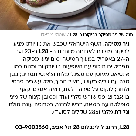
/
מנה של ניר מסיקה בביקורו ב-L28
אנטולי מיכאלו
ניר מסיקה
, השף הישראלי שכבש את ניו יורק מגיע
לביקור מולדת לארוחה מיוחדת ב-
L28
ב-23 ועד
ה-27 באפריל. במשך חמישה ימים יגיש מסיקה
תפריט ים תיכוני עם השפעות ניו יורקיות ומנות כמו
אינטיאס מעושן עם ספינג' מלוח וצ'אנטי תמרים; בטן
טלה עם שזיף מעושן, חציל חרוך, סלט עשבים פרסי
ולחוח; לוקוס על פירה דלעת, דואה אגוזים, קצף
בויאבז וצ'יפס שורש סלרי ועוד, וכמובן קינוח של מיני
מופלטה עם חמאה, דבש לבנדר, בסבוסה עוגת סולת
וגלידת מלבי (285 שקלים לסועד).
L28, רחוב לילינבלום 28 תל אביב, 03-9003560