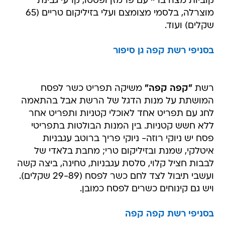
קוביות מצה בריי עם פרמזן ופסטו, קרעי גבינת
מוצרלה, בלסמי מצומצם ועלי בזיליקום טריים (65
שקלים) ועוד.
בסניפי רשת קפה גן סיפור
רשת
"קפה קפה"
משיקה תפריט כשר לפסח
המושתת על מנות הדגל של הרשת אבל בהתאמה
לחג עם תפריט אחד לאוכלי קטניות ותפריט אחר
ללא חשש קטניות. בין המנות הבולטות בתפריטי
פסח יש ניוקי רוזה- ניוקי פריך ברוטב עגבניות
איטלקי, שמנת ובזיליקום טרי; מחבת בלאדי של
לבבות חציל קלוי, סלסת עגבניות, טחינה, ביצה קשה
ועשבי תיבול לצד לחם כשר לפסח (29-89 שקלים).
ויש גם קינוחים כשרים לפסח כמובן.
בסניפי רשת קפה קפה