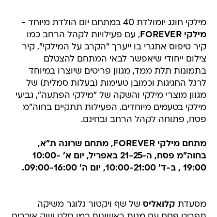
מילקי חוגג יומולדת 40 במתחם יום הולדת מיוחד -
מילקי FOREVER
, עם פעילויות לקהל הרחב כמו
קיר טיפוס אתגרי בו ייערך "הקרב על המילקי", קיר
צילום ייחודי שיאפשר לבאי המתחם להצטלם
בתמונות תלת ממד, מגוון פריטים שיוצרו במיוחד
לרגל החגיגות וכמובן טעימות (בעלות סמלית) של
מגוון מוצרי מילקי והשקה של "מילקי הפתעה", גביעי
מילקי בטעמים מיוחדים. הפעילות תתקיים בחוה"מ
פסח, פתוחה לקהל הרחב ובחינם.
מתחם מילקי FOREVER, מתחם שרונה ת"א,
בחוה"מ פסח, ה-21-25 באפריל, יום א' 10:00-
19:00 , ב-ד' 10:00-21:00, יום ה' 09:00-16:00.
מסעדת
קלואליס
של שף ויקטור גלוגר משיקה
תפריט פסח עם מנות ראשונות כמו סלט שוק איכרים