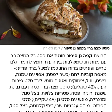
/
טוסט מצה בריי בקפה גן סיפור
לינה מיארה
קבוצת
קפה גן סיפור
חוגגת את פסטיבל המצה בריי
עם מנות חג שמשלבות בין היעדר חמץ לחומרי גלם
טריים ועונתיים ברוח החג כמו למשל ברד פודינג-
מאפה קוביות לחם (כשר לפסח) אפוי עם שמנת,
ביצים, ווניל, צימוקים ואגוזים מוגש לצד סלט פירות
העונה(42 שקלים); טוסט מצה בריי כמהין עם גבינת
שמנת ירוקה, פטה, פטריות צלויות, בצל סגול
ומוצרלה, מוגש עם סלט גן (49 שקלים); סלט
קפרזה- מיקס עגבניות שרי, זיתי קלמטה, בצל סגול,