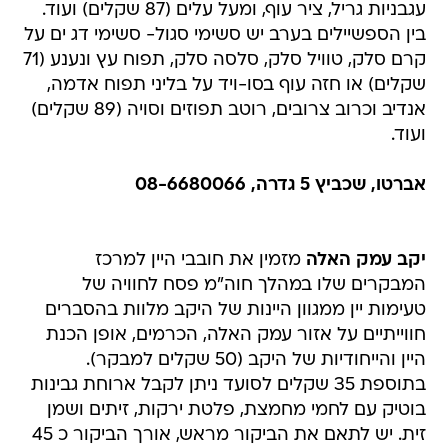
עגבניות גריל, ציר עוף, ומעל עלים (87 שקלים) ועוד.
בין הספשיילים בערב יש סשימי סגול- סשימי דג ים על
קרם סלק, טוויל סלק, סלסה סלק, תפוח עץ ונענע (71
שקלים) או חזה עוף בסו-ויד על בליני תפוח אדמה,
אנדיב וכרוב צרובים, רוטב תפוזים וסויה (89 שקלים)
ועוד.
אברטו, שכביץ 5 גדרה, 08-6680066
יקב עמק האלה
מזמין את חובבי היין למרכז
המבקרים שלו במהלך חוה"מ פסח לחוויה של
טעימות יין ממגוון היינות של היקב מלוות בהסברים
חווייתיים על אזור עמק האלה, הכרמים, אופן הכנת
היין והייחודיות של היקב (50 שקלים למבקר).
בתוספת 35 שקלים לסועד ניתן לקבל ארוחת גבינות
בוטיק עם לחמי מחמצת, פלטת ירקות, זיתים ושמן
זית. יש לתאם את הביקור מראש, אורך הביקור כ 45