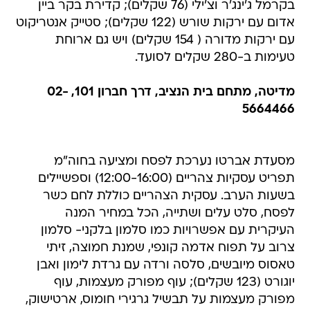
בקרמל ג'ינג'ר וצ'ילי (76 שקלים); קדירת בקר ביין
אדום עם ירקות שורש (122 שקלים); סטייק אנטריקוט
עם ירקות מדורה ( 154 שקלים) ויש גם ארוחת
טעימות ב-280 שקלים לסועד.
מדיטה, מתחם בית הנציב, דרך חברון 101, 02-
5664466
מסעדת אברטו נערכת לפסח ומציעה בחוה"מ
תפריט עסקיות צהריים (12:00-16:00) וספשיילים
בשעות הערב. עסקית הצהריים כוללת לחם כשר
לפסח, סלט עלים ושתייה, הכל במחיר המנה
העיקרית עם אפשרויות כמו סלמון בלקני- סלמון
צרוב על תפוח אדמה קונפי, שמנת חמוצה, זיתי
טאסוס מיובשים, סלסה ורדה עם גרדת לימון ואבן
יוגורט (123 שקלים); עוף מפורק מעצמות, עוף
מפורק מעצמות על תבשיל גרגירי חומוס, ארטישוק,