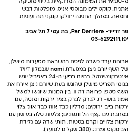
מ-19:00 את המימונה המרוקאית בליווי מוסיקה
אתנית, קוקטיילים מבוססי אניס, מופלטות דבש
וחמאה. במהלך החגיגה יחולקו קנקני תה ועוגיות
פר דרייר- Par Derriere, בת עמי 7 תל אביב
יפו,03-6292111
ארוחת ערב כשרה לפסח בהשראת מסעדות מישלן,
של השף יורם ניצן במסעדת
nomi
שבמלון דיויד
אינטרקונטיננטל. בחיום רביעי ה-24 באפריל יוגש
בנומי תפריט מישלן שהוגש בעת שיורם ניצן אירח את
השף סטפן פרואה דה וו. בין המנות שיוגשו למשל
אמוז בוש- דג לברק לברק בציר ירקות ומנטה, עם
ירקות בייבי ירוקים; מדליון כבד אווז כבד אווז צלוי
במחבת עם קצף הל ותפוזים; צלעות טלה בעישון עם
ירקות צלויים וקרם בטטות; תותי שדה עם גלידת
היביסקוס ומרנג (380 שקלים לסועד).