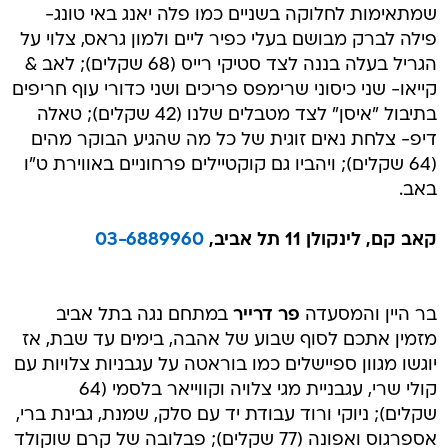
שמתאימות לחלוקה בשניים כמו פלה יאנג באי טונג-
פילה לברק מבושם בעלי כפיר ליים ולמון גראס, צלוי על
הגריל בעלה בננה לצד סטיקי רייס (68 שקלים); לאב &
קייאו- שני כיסוני שרימפס פריכים ושני כדורי עוף חריפים
בתיבול "איסן" לצד מטבלים שלנו (42 שקלים); טאלה
דיפ- צלחת נאים זוגית של כל מה שהגיע הבוקר מהים
(64 שקלים); ויהביו גם קוקטיילים פרחוניים באווירת ט"ו
באב.
קאב קם, לינקולן 11 תל אביב,
03-6889960
בר היין והמסעדה
פר דרייר
במתחם נגה בתל אביב
מזמין אתכם לסוף שבוע של אהבה, בימים עד שבת, אז
יוגשו מגוון ספיישלים כמו בוראטה על עגבניות צלויות עם
קולי שרי, עגבניית מגי צלויה וקווייאר בלסמי (64
שקלים); ניוקי ורוד עבודת יד עם סלק, שמנת, גבינת ברי,
אספרגוס ואפונה (77 שקלים); פבלובה של קרם שוקולד