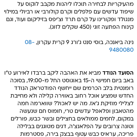
מהעיקריות לבחירה תוכלו ליהנות מקבב לוקוס על
שיפוד עדשים עם פלפלים וקרם קולורבי או רביולי במילוי
מנגולד ופקורינו על קרם תרד וצ'יפס בזיליקום ועוד, וגם
קינוח הפתעה זוגי (450 שקלים לזוג).
נינה ביאנכה, בוסי סנט ג'ורג 9 קרית עקרון,
08-
9480080
הסועד הנודד
מביא את האהבה ליקב ברבדו לאירוע ט"ו
באב ביום חמישי ה-15 באוגוסט החל מ-19:00, בסוכה
רומנטית בלב הכרמים שם ייחשף הפודטראק הנודד
החדש שמציע אוכל רחוב באווירה קלילה ולא מחייבת
לצלילי מוזיקת ג'אז. מה יש לאכול? שווארמה חמה
מהטאבון ופלאפל עדשים טרי, חומוס חם שנעשה
במקום, לחמים ממולאים בחצילים ובשר כבש, פורלים
וטונה צרובים על הפלאנצ'ה, דגים מטוגנים בבלילה
פריכה, עראיס כבש עטוף בבצק בירה, פסטרמות