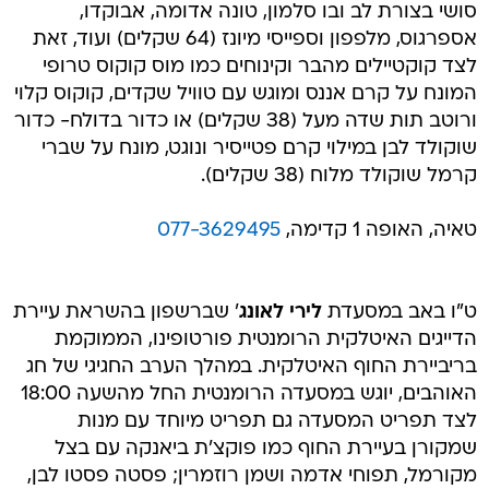
סושי בצורת לב ובו סלמון, טונה אדומה, אבוקדו,
אספרגוס, מלפפון וספייסי מיונז (64 שקלים) ועוד, זאת
לצד קוקטיילים מהבר וקינוחים כמו מוס קוקוס טרופי
המונח על קרם אננס ומוגש עם טוויל שקדים, קוקוס קלוי
ורוטב תות שדה מעל (38 שקלים) או כדור בדולח- כדור
שוקולד לבן במילוי קרם פטייסיר ונוגט, מונח על שברי
קרמל שוקולד מלוח (38 שקלים).
טאיה, האופה 1 קדימה,
077-3629495
ט"ו באב במסעדת
לירי לאונג
' שברשפון בהשראת עיירת
הדייגים האיטלקית הרומנטית פורטופינו, הממוקמת
בריביירת החוף האיטלקית. במהלך הערב החגיגי של חג
האוהבים, יוגש במסעדה הרומנטית החל מהשעה 18:00
לצד תפריט המסעדה גם תפריט מיוחד עם מנות
שמקורן בעיירת החוף כמו פוקצ'ת ביאנקה עם בצל
מקורמל, תפוחי אדמה ושמן רוזמרין; פסטה פסטו לבן,