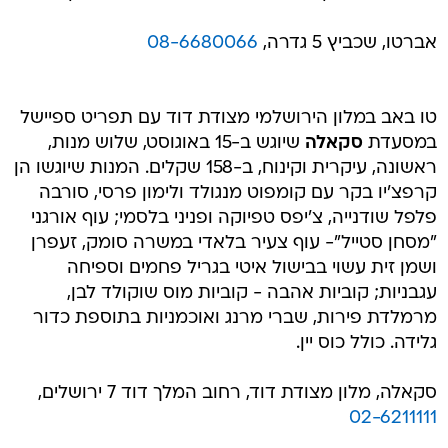
אברטו, שכביץ 5 גדרה,
08-6680066
טו באב במלון הירושלמי מצודת דוד עם תפריט ספיישל
במסעדת
סקאלה
שיוגש ב-15 באוגוסט, שלוש מנות,
ראשונה, עיקרית וקינוח, ב-158 שקלים. המנות שיוגשו הן
קרפצ'יו בקר עם קומפוט מנגולד ולימון פרסי, סורבה
פלפל שודנייה, צ'יפס טפיוקה ופניני בלסמי; עוף אורגני
"מסחן סטייל"- עוף צעיר בלאדי במשרה סומק, זעפרן
ושמן זית עשוי בבישול איטי בגריל פחמים וספיחה
עגבניות; קוביות אהבה - קוביות מוס שוקולד לבן,
מרמלדת פירות, שברי מרנג ואוכמניות בתוספת כדור
גלידה. כולל כוס יין.
סקאלה, מלון מצודת דוד, רחוב המלך דוד 7 ירושלים,
02-6211111