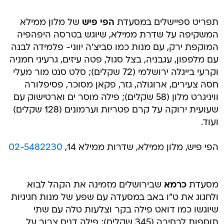
תפריט ספיישלים במסעדת
הפי פיש
של מלון ממילא
המשקיפה על שדרת ממילא, שיוגש בטרסה היפהפיה
המוקפת ירק, עם מנות כמו סביצ'ה יווני- פלמידה לבנה
עם מלפפון, עגבניה, בצל סגול, פטה עיזים, גרעיני חמניה
וקרעי בייגלה ירושלמי (72 שקלים); סלט סנט מור מעלי
חסה צעירים, ארוגולה, גזר, פקאן מסוכר, פסיפלורה
וויניגרט מלון (58 שקלים); פילה מוסר ים וארטישוק עם
שעועית ירוקה על קרם פטריות וערמונים (128 שקלים)
ועוד.
הפי פיש, מלון ממילא, שדרות ממילא 14,
02-5482230
מסעדת
כרמא
שבירושלים מזמינה את הקהל לבוא
ולחגוג את ט"ו באב במסעדה עם שפע של מנות חגיגיות
שיוגשו כמו דואט פילה בקר וצלעות טלה עם שתי
תוספות לבחירה (345 שקלים); פילה דניס צרוב על