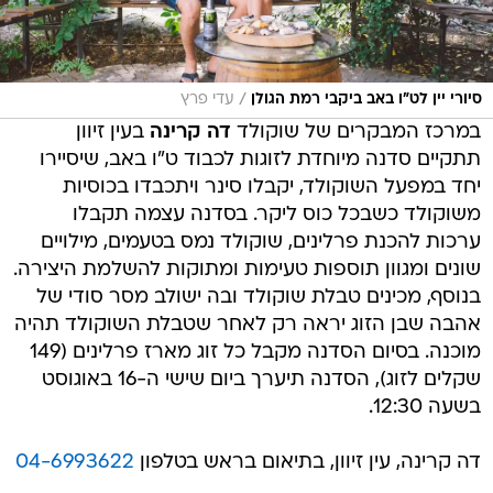
/
סיורי יין לט"ו באב ביקבי רמת הגולן
עדי פרץ
במרכז המבקרים של שוקולד
דה קרינה
בעין זיוון
תתקיים סדנה מיוחדת לזוגות לכבוד ט"ו באב, שיסיירו
יחד במפעל השוקולד, יקבלו סינר ויתכבדו בכוסיות
משוקולד כשבכל כוס ליקר. בסדנה עצמה תקבלו
ערכות להכנת פרלינים, שוקולד נמס בטעמים, מילויים
שונים ומגוון תוספות טעימות ומתוקות להשלמת היצירה.
בנוסף, מכינים טבלת שוקולד ובה ישולב מסר סודי של
אהבה שבן הזוג יראה רק לאחר שטבלת השוקולד תהיה
מוכנה. בסיום הסדנה מקבל כל זוג מארז פרלינים (149
שקלים לזוג), הסדנה תיערך ביום שישי ה-16 באוגוסט
בשעה 12:30.
דה קרינה, עין זיוון, בתיאום בראש בטלפון
04-6993622