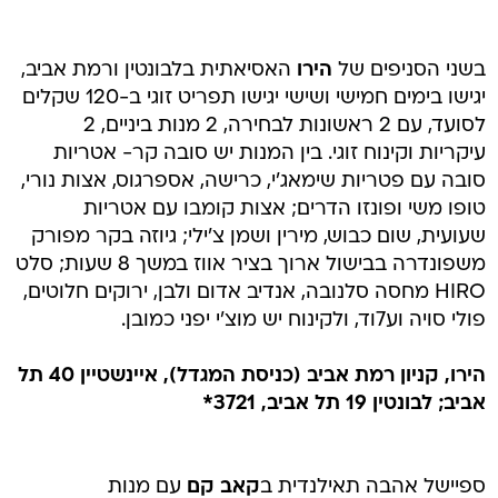
בשני הסניפים של
הירו
האסיאתית בלבונטין ורמת אביב,
יגישו בימים חמישי ושישי יגישו תפריט זוגי ב-120 שקלים
לסועד, עם 2 ראשונות לבחירה, 2 מנות ביניים, 2
עיקריות וקינוח זוגי. בין המנות יש סובה קר- אטריות
סובה עם פטריות שימאג'י, כרישה, אספרגוס, אצות נורי,
טופו משי ופונזו הדרים; אצות קומבו עם אטריות
שעועית, שום כבוש, מירין ושמן צ'ילי; גיוזה בקר מפורק
משפונדרה בבישול ארוך בציר אווז במשך 8 שעות; סלט
HIRO מחסה סלנובה, אנדיב אדום ולבן, ירוקים חלוטים,
פולי סויה וע7וד, ולקינוח יש מוצ'י יפני כמובן.
הירו, קניון רמת אביב (כניסת המגדל), איינשטיין 40 תל
אביב; לבונטין 19 תל אביב, 3721*
ספיישל אהבה תאילנדית ב
קאב קם
עם מנות