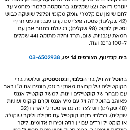
יוגורט ודואה (52 שקלים); ברוסקטה קלמרי מוחמץ על
לחם שיפון עם קלמרי עומק מקומי ופלפל שושקה כבוש
(42 שקלים); פסטה פיצ'י עם קרם עגבניות מגי חריף
וסטייק לוקוס (98 שקלים); דג שלם בתנור אבן עם
חמאת עגבניות, שום, תרד וחלה מתוקה (44 שקלים
ל-100 גרם) ועוד.
בית קנדינוף, הצורפים 14 יפו,
03-6502938
ב
הוטל דה ויל
, בר ה
בלבוי
, וב
פנטסטיק
, שלושת ברי
הקוקטיילים של קבוצת מאנקי ביזנס, חוגגים את ט"ו באב
עם מבחר של קוקטיילים ויינות, למשל קוקטייל אננס
מאוהב בהוטל דה ויל עם מיץ אננס וקרם קוקוס ועוגיות
(48 שקלים) ויש לצד זה גם אויסטר ג'ילארדו (32
שקלים). בבלבוי רקחו קוקטייל עם טקילה וליקר שוקולד,
או קוקטייל ורדים עם יין רוזה ופירות אדומים, ליקר