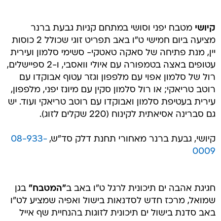
קיושי
מטבח יפני וסושי במתחם קניות גבעת ברנר
מציעה ביום חמישי ט"ו באב תפריט זוגי שכולל 2 כוסות
יין, מנת פתיחה של סאקה טאטקי- סשימי סלמון ועירית
עטופים באצה בטמפורה עם איולי וואסבי, ו-2 ספיישלים,
רול של סלמון אפוי עם מלפפון וגזר עטוף אבוקדו עם
רוטב טריאקי; או רול סלמון סקין עם מיונז יפני, מלפפון,
עירית בעטיפת סלמון ואבוקדו עם רוטב טריאקי ועוד. יש
גם סברינה אסיאתית לקינוח (220 שקלים לזוג).
קיושי, גבעת ברנר מאחורי תחנת דלק סד"ש,
08-933-
0009
חגיגת אהבה ים תיכונית לרגל ט"ו באב ב
"המטבח"
בגן
שמואל, מרכז חדש לסדנאות בישול ואפיה שמציע לט"ו
באב סדנת בישול ים תיכונית לזוגות בהנחיית שף אייל