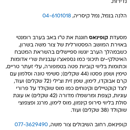
נדירות.
הלנה בנמל, נמל קיסריה,
04-6101018
מסעדת
קופינאס
חוגגת את ט"ו באב בערב רומנטי
באוירת המושב הפסטורלית של צור משה בשרון,
כשבמהלך הערב יוגשו ספיישלים בהשראת המטבח
האיטלקי-ים תיכוני כמו גספאצ'ו עגבניות שרי אדומות
וכתומות בליווי קוביות פטה בטמפורה, עלי זעתר טריים,
טימין ושמן פסטו (44 שקלים); סשימי טונה וסלמון עם
קרם אבוקדו, לימון, שמן זית וצ'ילי (72 שקלים) ועוד,
לצד קוקטיילים וקינוחים כמו מוס שוקולד על פרורי
עוגיות, קצפת ומרשמלו מדורה (42 שקלים) או עוגת
סולת בליווי סירופ קינמון, מוס לימון, מרנג ופצפוצי
שוקולד (38 שקלים) ועוד.
קופינאס, רחוב השיבולים צור משה,
077-3629490