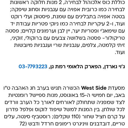
כוללת כוס אלכוהול לבחירה, 2 מנות חלוקה ראשונות
לבחירה כמו כרובית אפויה עם עגבניות וסחוג שיפקה;
בטטה אפויה בתבלינים עם שמנת, פיסטוק ועלי רוקט
ועוד, ו-2 עיקריות לבחירה כמו ניוקי פטריות עבודת יד
עם שימאג'י ופטריות יער, יין לבן וערמונים קלויים; פסטה
טריקולור- פסטה בשלושה צבעים עם ברוקולי, זוקיני,
זיתי קלמטה, צלפים, עגבניות שרי ועגבניות מיובשות
ועוד.
ג'וי גארדן, הפארק הלאומי רמת גן,
03-7793223
מסעדת
West Side
הכשרה תגיש בערב חג האהבה ט"ו
באב, יום חמישי ה-15 באוגוסט, מנות ספיישל רומנטיות
לצד שמפניה שתחולק לאורחים לאורך כל הערב וורדים
לכל שולחן. בין המנות למשל שיפוד לוקוס ופלפל פדרון
על קרם חציל שחור (110 שקלים); רוסטביף סינטה, עלים
טריים, דובדבנים וויניגרט רימונים חרדל ודבש (72