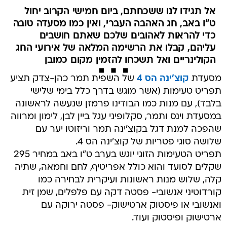
אל תגידו לנו ששכחתם, ביום חמישי הקרוב יחול
ט"ו באב, חג האהבה העברי, ואין כמו מסעדה טובה
כדי להראות לאהובים שלכם שאתם חושבים
עליהם, קבלו את הרשימה המלאה של אירועי החג
הקולינריים ואל תשכחו להזמין מקום כמובן
מסעדת
קוצ'ינה הס 4
של השפית תמר כהן-צדק תציע
תפריט טעימות (אשר מוגש בדרך כלל בימי שלישי
בלבד), עם מנות כמו הבודינו פרמזן שנעשה לראשונה
במסעדת וינס ותמר, סקלופיני עגל ביין לבן, לימון ומרווה
שהפכה למנת דגל בקוצ'ינה תמר וריזוטו יער עם
שלושה סוגי פטריות של קוצ'ינה הס 4.
תפריט הטעימות הזוגי יוגש בערב ט"ו באב במחיר 295
שקלים לסועד והוא כולל אפריטיף, לחם וחמאה, שתיה
קלה, שלוש מנות ראשונות ועיקרית לבחירה כמו
קורדוטיני אנשובי- פסטה דקה עם פלפלים, שמן זית
ואנשובי או פיסטוק ארטישוק- פסטה ירוקה עם
ארטישוק ופיסטוק ועוד.