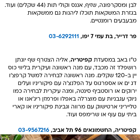
לבן ומסקרפונה, שזיף, אננס וקולי תות (44 שקלים) ועוד.
בגזרת המשקאות תוכלו ליהנות גם ממשקאות
מבעבעים רומנטיים.
פר דרייר, בת עמי 7 יפו,
03-6292111
ט"ו באב במסעדת
קפיטריה
, אליה הצטרף שף יונתן
רושפלד זה מכבד, עם מנה ראשונה ועיקרית בליווי כוס
יין ב-120 שקלים. מנה ראשונה לבחירה למשל קרפצ'ו
דג ים או אספרגוס על הפלנצ'ה עם פיקוריניו ועלים
ירוקים או רוסטביף סינטה, ומנה עיקרית לבחירה כמו
ניוקי עגבניות עם מוצרלה באפלו ופרמזן ריג'אנו או
טלייריני ארטישוק עם מרווה וגבינת פיקוריניו או קארי
ביתי עם עוף או שרימפס ועוד.
קפיטריה, החשמונאים 96 תל אביב,
03-9567216