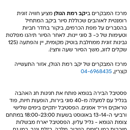
מרכז המבקרים ב
יקב רמת הגולן
מציע חוויה זוגית
רומנטית לאוהבים שכוללת סיור ביקב המתחיל
בהסברים על מפת הכרמים, ביקור בחדר חביות
וטעימות של כ- 3 סוגי יינות. לאחר הסיור תיהנו מפלטת
גבינות זוגית ממחלבת בוטיק מקומית, יין והפתעה (125
שקלים לזוג, משך הסיור שעה וחצי).
מרכז המבקרים של יקב רמת הגולן, אזור התעשייה
קצרין,
04-6968435
פסטיבל הבירה בגומא פותח את חגיגות חג האהבה
בגליל עם למעלה מ-40 סוגי בירות, הופעות חיות, פוד
טראקים ויריד אמנים. הפסטיבל יתקיים בימים שלישי
ורביעי ה-13-14 באוגוסט בשעות 18:00-23:00 במתחם
צומת הגומא - גליל עליון. הפסטיבל יארח מבשלות
מוכרות כמו ג'יימס, הגיבור, מלכה, בזלת ונגב, כמו גם