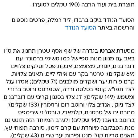
תוצרת בית ועוד הרבה (190 שקלים לסועד).
הסועד הנודד ביקב ברבדו, ליד רמלה, פרטים נוספים
והרשמה באתר
הסועד הנודד
מסעדת
אברטו
בגדרה של שף אסף שטרן תחגוג את ט"ו
באב עם מגוון מנות ספיישל כמו סשימי ברמונדי עם
דובדבנים, יוגורט מצומצם, אבקת פטל וסלקים צלויים
(69 שקלים); טרטר בקר עם איולי ליים, תאנים צלויות,
קרם פירות יער ושקדים מולבנים (71 שקלים); אסדו עגל
לצד תפו"א קונפי בסלסה ורדה, אספרגוס ורוטב ברנדי
ומשמש (149 שקלים); דג צלוי בסגנון קריבי עם דובדבנים
לצד ניוקי, אנדיב צלוי ורוטב רום ורוזמרין (133 שקלים);
מחבת ים של סרטנים, קלמארי, טורטליני שרימפס
ברוטב בויאבז (147 שקלים) ולערב המיוחד הזה תוגש גם
מנת הפבלובה מיוחדת עם קרם לימון, סורבה תפוחי עץ,
תאנים טריות קולי מנגו ופירות יער טריים (43 שקלים).