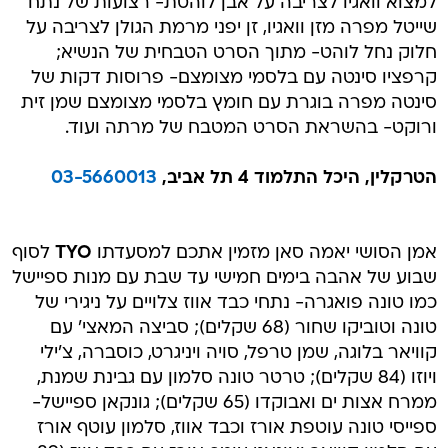
למצוא וואגיו לצריבה על אבן לוהטת- רצועות של נתח
שייטל מפרה מזן וואגיו, זן יפני מרמת הגולן לצריבה על
חלוק נחל לוהט- מתוך הסרט הטבחית של הנשיא;
קרפציו סינטה עם בלסמי מצומצם- פרוסות דקות של
סינטה מפרה בוגרת עם חומץ בלסמי מצומצם שמן זית
ורוקט- בהשראת הסרט המטבח של מרתה ועוד.
הטרקלין, היכל התלמוד 4 תל אביב,
03-5660013
אמן הסושי יאמה סאן מזמין אתכם למסעדתו
TYO
לסוף
שבוע של אהבה בימים חמישי עד שבת עם מנות ספיישל
כמו טונה פואגרה- נתחי כבד אווז צלויים על ניגירי של
טונה וטוביקו שחור (68 שקלים); סביצה המאצי' עם
קוויאר בלוגה, שמן טרפל, סויה ויניגרט, כוסברה, צ'ילי
ויוזו (84 שקלים); טרטר טונה סלמון עם גבינת שמנת,
ממרח אצות ים ואבוקדו (65 שקלים); גונקאן ספיישל-
ספייסי טונה עוטפת אורז וכבד אווז, סלמון עוטף אורז