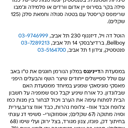
סיגליות ושמפניה. בפנטסטיק יוגשו מנות ספיישל כמו
פילה בקר בסירופ יין אדום וורדים או פלמידה וג'מבו
שרימפס קריסטל עם בטטה סגולה וחמאת סלק (125
שקלים).
הוטל דה ויל, דיזנגוף 230 תל אביב,
03-9746999
Bellboy, ברדיצ'בסקי 14 תל אביב,
03-7289213
פנטסטיק, צידון 1 תל אביב,
03-5164700
במסעדת ה
דיינינגס
במלון הנורמן חוגגים את ט"ו באב
עם שלל ספיישלים ייחודים שיצר השף והבעלים היפני
מאסקי סוגיסאקי שמגיע במיוחד ממסעדת האם
שבלונדון. כל אורח שיגיע יקבל כוס שמפניה על חשבון
הבית לפתוח עימה את הערב ויכול לבחור בין מנות כמו
צלופח וכבד אווז- צלופח נהרות, כבד אווז צרוב,עירית
וסויה מתוקה (67 שקלים); אוסוזוקורי- סשימי דג עונתי
בחיתוך דק, פונזו, צנון מגורד, בצל ירוק ועלי שיסו (68