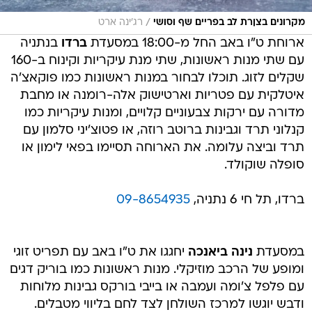
/
מקרונים בצןרת לב בפריים שף וסושי
רג'ינה ארט
ארוחת ט"ו באב החל מ-18:00 במסעדת
ברדו
בנתניה
עם שתי מנות ראשונות, שתי מנת עיקריות וקינוח ב-160
שקלים לזוג. תוכלו לבחור במנות ראשונות כמו פוקאצ'ה
איטלקית עם פטריות וארטישוק אלה-רומנה או מחבת
מדורה עם ירקות צבעוניים קלויים, ומנות עיקריות כמו
קנלוני תרד וגבינות ברוטב רוזה, או פטוצ'יני סלמון עם
תרד וביצה עלומה. את הארוחה תסיימו בפאי לימון או
סופלה שוקולד.
ברדו, תל חי 6 נתניה,
09-8654935
במסעדת
נינה ביאנכה
יחגגו את ט"ו באב עם תפריט זוגי
ומופע של הרכב מוזיקלי. מנות ראשונות כמו בוריק דגים
עם פלפל צ'ומה ועמבה או בייבי בורקס גבינות מלוחות
ודבש יוגשו למרכז השולחן לצד לחם בליווי מטבלים.