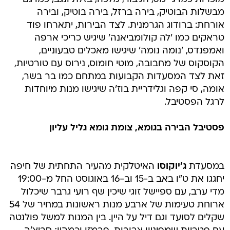
מבשלות הבוטיק, בירה ברזל, בירה בוטיק, ובירה
אורחת: ברודוג הגרמנית. לצד הבירות, יתארחו פוד
טראקים כמו 'לה קולומביאנה' שיגיש כריכי ארפה
ואמפנדס, 'נומה נומה' שיגישו מאכלים טבעוניים,
הקוסקוס של מחבובה, מוטי חומוס, נירוס עם טורטיות,
זאת לצד המסעדות הקבועות במתחם כמו בר בשר,
אומה, סי קפה וגלידריית בוז'ה שיגישו מנות מיוחדות
לרגל הפסטיבל.
פסטיבל הבירה בגומא, צומת גומא גליל עליון
במסעדת
ג'יוקוסו
האיטלקית מהעיר התחתית של חיפה
יחגגו את ט"ו באב ב-15 וב-16 באוגוסט החל מ-19:00
מדי ערב, עם ספיישל זוגי שיכין שף רועי גרבר שיכלול
ארוחת טעימות של ארבע מנות ראשונות במחיר של 54
שקלים לסועד וגם דיל על היין. בין המנות למשל פולנטה