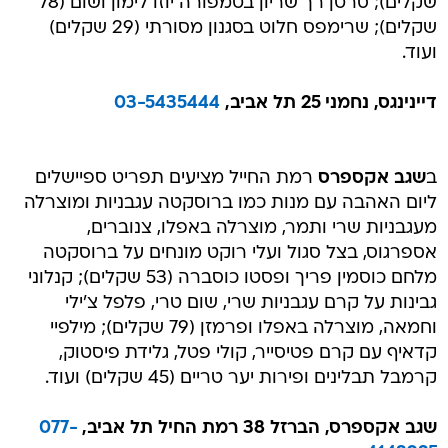
שקלים); סרטן רך שריון בטמפורה יוזו לימון ושום (78
שקלים); שרימפס חלוט בסגנון מסורתי (29 שקלים)
ועוד.
דיינינגס, נחמני 25 תל אביב,
03-5435444
ב
שגב אקספרס
רמת החייל מציעים תפריט ספיישלים
ליום האהבה עם מנות כמו ברוסקטה עגבניות ומוצרלה
מעגבניות שרי ותמר, מוצרלה באפלו, צנוברים,
אספרגוס, בצל סגול ועלי רוקט מונחים על ברוסקטה
מלחם כוסמין פריך ופסטו כוסברה (53 שקלים); קנלוני
גבינות על קרם עגבניות שרי, שום טרי, פלפל צ'ילי
וחמאה, מוצרלה באפלו ופרמזן (79 שקלים); מילפיי
קדאיף עם קרם פטיסייר, קולי פטל, גלידת פיסטוק,
קרמבל תבלינים ופירות יער טריים (45 שקלים) ועוד.
שגב אקספרס, הברזל 38 רמת החיל תל אביב,
077-