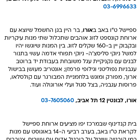
03-6996633
ספיישל ט"ו באב ב
אורו
, בר היין בגן החשמל שיוצא עם
ארוחת קונספט לזוג אוהבים שתכלול שתי מנות עיקריות
ובקבוק יין ב-160 שקלים לזוג. בין המנות שיוגשו יהיו
למשל ניוקי סליסצ'ה- ניוקי תפוחי אדמה עשוי בתנור
לבנים עם נקניקיית עגל משובחת בעבודת יד ברוטב
עגבניות נפוליטני וגילופי פרמזן; אונטריב מעושן בבישול
ארוך, מפורק ומוגש בלחמניית המבורגר עם קולסלאו,
פרוסות עגבניה, בצל סגול ועלי אורוגולה ועוד.
אורו, לבונטין 12 תל אביב,
03-7605060
בית קנדינוף שבמרכז יפו מציעים ארוחת ספיישל
לקראת ט"ו באב, בערב רביעי ה-14 באוגוסט עם מנות
כמו קובנייה שייטל על בורגול אדום עם עשבים, צנוברים,