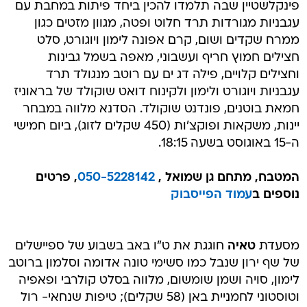
פינקלשטיין שבה תלמדו להכין ביחד פיתות במחבת עם
עגבניות מגורדות תרד חלוט ופטה, מגוון מזטים כגון
ממרח שקדים ושום, קרם אפונה לימון ויוגורט, סלט
חצילים חמוץ חריף ועשבוני, מאפה בשמל גבינות
וחצילים קלויים, פילה דג ים עם רוטב מנגולד תרד
עגבניות ויוגורט ולימון ולקינוח דואט שוקולד של בראוניז
חמאת בוטנים, פונדנט שוקולד. הסדנא מלווה במבחר
יינות, משקאות ופוקצ'ות (450 שקלים לזוג), ביום חמישי
ה-15 באוגוסט בשעה 18:15.
המטבח, מתחם גן שמואל ,
050-5228142
, פרטים
נוספים ב
עמוד הפייסבוק
מסעדת
טאיה
חוגגת את ט"ו באב בשבוע של ספיישלים
של שף ירון שנבל כמו סשימי טונה אדומה וסלמון ברוטב
לימון, סויה ושמן שומשום, מלווה בסלט קולרבי ופאפיה
וטוסטוני לחמניית באן (58 שקלים); טיפות שנחאי- רול