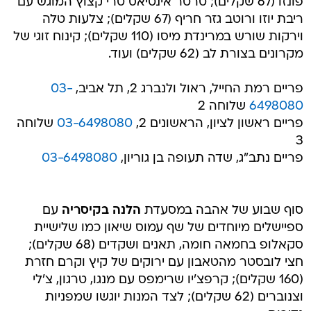
פונזו (67 שקלים); טרטר אינטיאס טרי קצוץ המוגש עם
ריבת יוזו ורוטב גזר חריף (67 שקלים); צלעות טלה
וירקות שורש במרינדת מיסו (110 שקלים); קינוח זוגי של
מקרונים בצורת לב (62 שקלים) ועוד.
פריים רמת החייל, ראול ולנברג 2, תל אביב,
03-
6498080
שלוחה 2
פריים ראשון לציון, הראשונים 2,
03-6498080
שלוחה
3
פריים נתב"ג, שדה תעופה בן גוריון,
03-6498080
סוף שבוע של אהבה במסעדת
הלנה בקיסריה
עם
ספיישלים מיוחדים של שף עמוס שיאון כמו שלישיית
סקאלופ בחמאה חומה, תאנים ושקדים (68 שקלים);
חצי לובסטר מהטאבון עם ירוקים של קיץ וקרם חזרת
(160 שקלים); קרפצ'יו שרימפס עם מנגו, טרגון, צ'לי
וצנוברים (62 שקלים); לצד המנות יוגשו שמפניות