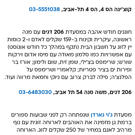
קוצ'ינה הס 4, הס 4 תל-אביב,
03-5551038
חוגגים חודש אהבה במסעדת
206 דגים
עם מנה
ראשונה, עיקרית וקינוח ב-159 שקלים לאדם ו-2 כוסות
יין לזוג על חשבון הבית (תקף במהלך כל חודש אוגוסט)
עם אפשרויות כמו סלמון מאודה עם מיסו אדום וירקות
שורש; שרימפס בצ'ילי, שמן זית, שום ולימון; אורז בר
ופירות ים בציר פטריות; קלאמרי ושרימפס על
הפלנצ'ה; פילה לברק צרוב עם ניוקי וחמאת מרווה ועוד.
206 דגים, משה סנה 54 תל אביב,
03-6483030
מסעדת
ג'וי גארדן
שנפתחה רק לפני שבועות ספורים
ברמת גן מזמינה את האוהבים לארוחה זוגית עם נוף
מרהיב לאגם במחיר של 250 שקלים לזוג. הארוחה