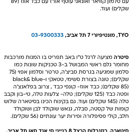
עם סלמון קוויאר ואונאגי עוטף אורז עם כבד אווז (89
שקלים) ועוד.
TYO, מונטיפיורי 7 תל אביב,
03-9300333
סיטרה
מציעה לרגל ט"ו באב תפריט בו המנות מורכבות
מחומר גלם ראשי המבושל ב-3 טכניקות שונות כמו
סלמון שמגיעה בגרסת סביצ'ה, טרטר וסלמון אפוי (75
שקלים); טונה בצורת סשימי, טטאקי ו-black& blue
(85 שקלים); כבד אווז- קונפי כבד , צרוב בפלאנצ'ה
ופטה כבד (125 שקלים); טלה- צלעות טלה, טי-בון וקבב
טלה (145 שקלים) ועוד. גם בקינוח הכינו בסיטארה שלוש
קומות של קסטה, סבלה, גנאש שוקולד לבן ושוקולד
חלב, קולי פסיפלורה ופירות יער עונתיים (56 שקלים).
סיטארה, רוזנבלום הרצל 8 בנייני סי אנד סאן תל אביב,