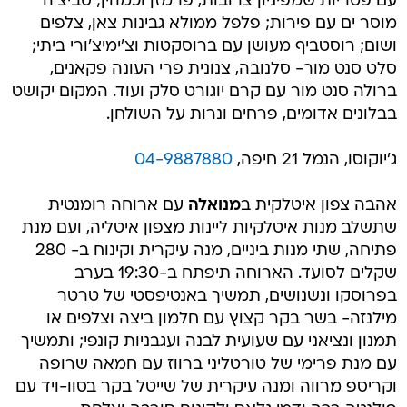
עם פטריות שמפיניון צרובות, פרמזן וכמהין; סביצ'ה
מוסר ים עם פירות; פלפל ממולא גבינות צאן, צלפים
ושום; רוסטביף מעושן עם ברוסקטות וצ'ימיצ'ורי ביתי;
סלט סנט מור- סלנובה, צנונית פרי העונה פקאנים,
ברולה סנט מור עם קרם יוגורט סלק ועוד. המקום יקושט
בבלונים אדומים, פרחים ונרות על השולחן.
ג'יוקוסו, הנמל 21 חיפה,
04-9887880
אהבה צפון איטלקית ב
מנואלה
עם ארוחה רומנטית
שתשלב מנות איטלקיות ליינות מצפון איטליה, ועם מנת
פתיחה, שתי מנות ביניים, מנה עיקרית וקינוח ב- 280
שקלים לסועד. הארוחה תיפתח ב-19:30 בערב
בפרוסקו ונשנושים, תמשיך באנטיפסטי של טרטר
מילנזה- בשר בקר קצוץ עם חלמון ביצה וצלפים או
תמנון ונציאני עם שעועית לבנה ועגבניות קונפי; ותמשיך
עם מנת פרימי של טורטליני ברווז עם חמאה שרופה
וקריספ מרווה ומנה עיקרית של שייטל בקר בסוו-ויד עם