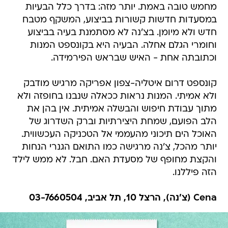
מחמש טובה באמת. יותר מזה: בדרך כלל הבעיות
במסעדות חדשות קשורות בביצוע, המשקף מטבח
חדש ולא מיומן. בצ'נה לא מסתמנת בעיה בביצוע
וחומרי הגלם אחלה. הבעיה היא בקונספט המנות
וכתובתה אחת - האיש שבראש הפירמידה.
קונספט דרום איטליה-צפון אפריקה מרגיש מודבק
ולא אמיתי. המנות נראות ככאלה שנבנו בחופזה ולא
מתוך עבודת חיפוש והבשלה אמיתית. אין בהן את
הלב הפועם, שמחת היצירתיות וברק השדרוג של
האוכל הים תיכוני מהעממי אל הטכניקה העכשווית.
יותר מהכל, צ'נה מרגישה כמו התואם הגנרי הנחות
והקצת מחופף של מסעדת האם. חבל. לא ממש לילד
הזה פיללנו.
Cena (צ'נה), הרצל 10, תל אביב, 03-7660504