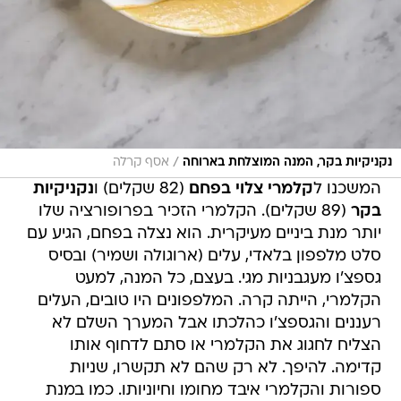
/
נקניקיות בקר, המנה המוצלחת בארוחה
אסף קרלה
המשכנו ל
קלמרי צלוי בפחם
(82 שקלים) ו
נקניקיות
בקר
(89 שקלים). הקלמרי הזכיר בפרופורציה שלו
יותר מנת ביניים מעיקרית. הוא נצלה בפחם, הגיע עם
סלט מלפפון בלאדי, עלים (ארוגולה ושמיר) ובסיס
גספצ'ו מעגבניות מגי. בעצם, כל המנה, למעט
הקלמרי, הייתה קרה. המלפפונים היו טובים, העלים
רעננים והגספצ'ו כהלכתו אבל המערך השלם לא
הצליח לחגוג את הקלמרי או סתם לדחוף אותו
קדימה. להיפך. לא רק שהם לא תקשרו, שניות
ספורות והקלמרי איבד מחומו וחיוניותו. כמו במנת