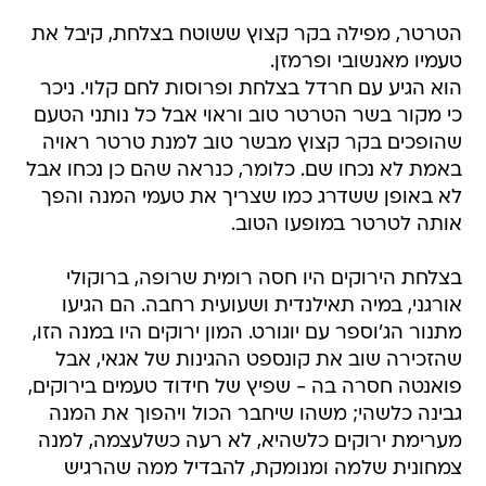
הטרטר, מפילה בקר קצוץ ששוטח בצלחת, קיבל את
טעמיו מאנשובי ופרמזן.
הוא הגיע עם חרדל בצלחת ופרוסות לחם קלוי. ניכר
כי מקור בשר הטרטר טוב וראוי אבל כל נותני הטעם
שהופכים בקר קצוץ מבשר טוב למנת טרטר ראויה
באמת לא נכחו שם. כלומר, כנראה שהם כן נכחו אבל
לא באופן ששדרג כמו שצריך את טעמי המנה והפך
אותה לטרטר במופעו הטוב.
בצלחת הירוקים היו חסה רומית שרופה, ברוקולי
אורגני, במיה תאילנדית ושעועית רחבה. הם הגיעו
מתנור הג'וספר עם יוגורט. המון ירוקים היו במנה הזו,
שהזכירה שוב את קונספט ההגינות של אגאי, אבל
פואנטה חסרה בה - שפיץ של חידוד טעמים בירוקים,
גבינה כלשהי; משהו שיחבר הכול ויהפוך את המנה
מערימת ירוקים כלשהיא, לא רעה כשלעצמה, למנה
צמחונית שלמה ומנומקת, להבדיל ממה שהרגיש