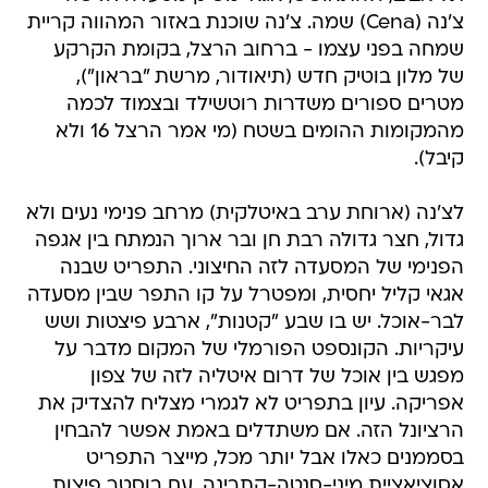
צ'נה (Cena) שמה. צ'נה שוכנת באזור המהווה קריית
שמחה בפני עצמו - ברחוב הרצל, בקומת הקרקע
של מלון בוטיק חדש (תיאודור, מרשת "בראון"),
מטרים ספורים משדרות רוטשילד ובצמוד לכמה
מהמקומות ההומים בשטח (מי אמר הרצל 16 ולא
קיבל).
לצ'נה (ארוחת ערב באיטלקית) מרחב פנימי נעים ולא
גדול, חצר גדולה רבת חן ובר ארוך הנמתח בין אגפה
הפנימי של המסעדה לזה החיצוני. התפריט שבנה
אגאי קליל יחסית, ומפטרל על קו התפר שבין מסעדה
לבר-אוכל. יש בו שבע "קטנות", ארבע פיצטות ושש
עיקריות. הקונספט הפורמלי של המקום מדבר על
מפגש בין אוכל של דרום איטליה לזה של צפון
אפריקה. עיון בתפריט לא לגמרי מצליח להצדיק את
הרציונל הזה. אם משתדלים באמת אפשר להבחין
בסממנים כאלו אבל יותר מכל, מייצר התפריט
אסוציאציית מיני-סנטה-קתרינה, עם בוסטר פיצות.