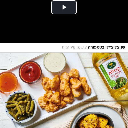
/
שניצל צ'ילי בטמפורה
שמן עץ הזית