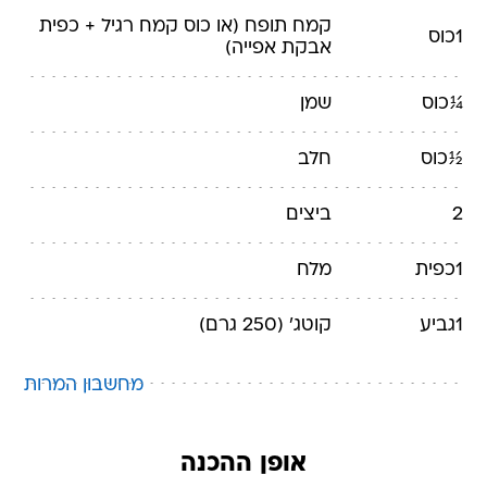
קמח תופח
(או כוס קמח רגיל + כפית
1
כוס
אבקת אפייה)
¼
כוס
שמן
½
כוס
חלב
2
ביצים
1
כפית
מלח
1
גביע
קוטג'
(250 גרם)
מחשבון המרות
אופן ההכנה