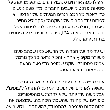
ואפילו כמה אורחים מקיבוץ רעים. ברקע מוזיקה, על
כיסאות פלסטיק יושבים החברים, מדי פעם ניגשים
כדי לאכול מההמבורגרים המעולים של "הדסון" או
לפתוח עוד בקבוק של "שקמה" (סקר לא מחייב
שערכנו, מגלה שהסגנון הכי פופולרי, לפחות אצל
חברי בארי, הוא ה-IPA, בירה כשותית מרירה יחסית
בתווית ירקרקה).
יש ערימה של חבר'ה על הדשא, כמו שכתב פעם
משורר מקיבוץ אחר - והכול נראה כל כך נורמלי,
אפילו פסטורלי, שקט שמופר מדי פעם מרעם
ההפצצות ברצועת עזה.
אחרי כמה בירות נפתחים הלבבות ואז מסתבר
שקשה לאוזניים של תושבי המרכז להתרגל ל"בומים",
אבל קשה עוד יותר שלא להתרגש מהסיפורים:
סיפורים של קהילה שהשכול היכה בה, שמוצאת את
הכוח לקום מעפרה, להתמודד, להשתקם - ולשוב אט