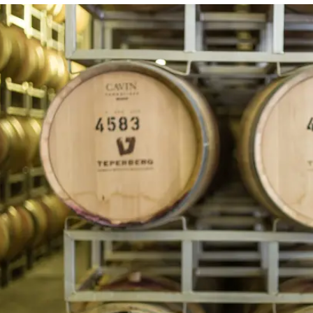
 דרך ניאו־ביסטרואים ומסעדות קז'ואל ועד למסעדות
ן עיצוב ויקב אהוב, סימנו את עשרת השפים המבטיחים