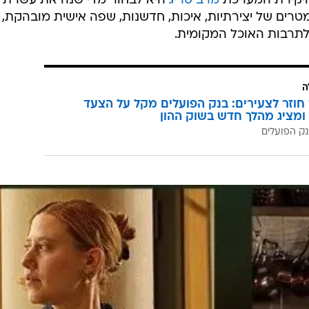
באמת מה עם התרבות? ובכן, בתחילת החודש (מאי 2026), השיק היקב פרויקט חדש וטעים
 הקולינריה הישראלית", שנועד, כפי שאפשר להבין משמו,
טובים והמסקרנים בישראל."
ם בשיתוף פעולה עם מגזין האמנות, העיצוב והתרבות
 ויקירת המערכת
מרב סריג
היא לבחור מדי שנה את עשרת
רים של יצירתיות, איכות, חדשנות, שפה אישית מובהקת,
תרבות האוכל המקומית.
ה
וזר לצעירים: בנק הפועלים מקל על הצעד
ומציג מהלך חדש בשוק ההון
ק הפועלים