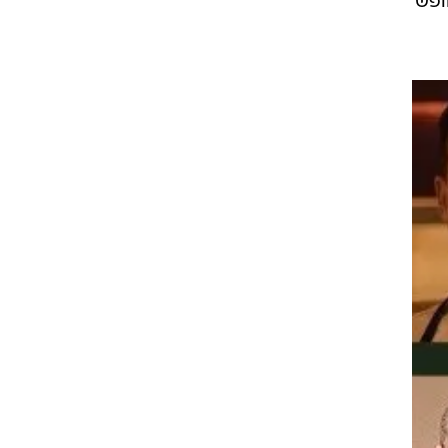
שלו
ופש