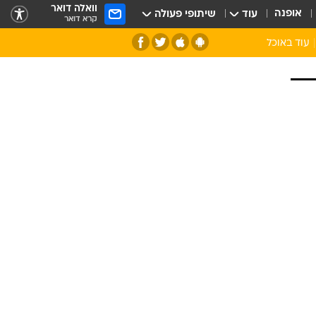
וואלה דואר
אופנה
עוד
שיתופי פעולה
קרא דואר
עוד באוכל
סנהדרינק
אומנות הבישול
מדריך הבישול
חדש על המדף
מאמן המטבח
יין ואלכוהול
הסדנה
ביקורת יין
כל הכתבות
אקססוריז
כתבו לנו
ספרי בישול