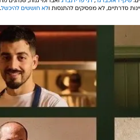
יקבי הבוטיק של שנות התשעים.
ל כיום על ידי הדור החמישי למשפחת טפרברג, והנוכחות 
ל, לא גורמים לו לנוח על זרי הדפנה. להפך.
חדש, בכל מה שקשור ליין מקומי ובכל מה שקשור לתרבות
ים:
שיקי ראוכברגר
,
דני פרידנברג
ואברומי גנות, שנהנים מח
 יינות סדרתיים, לא מפסיקים להתנסות ו
לא חוששים להיכשל
.