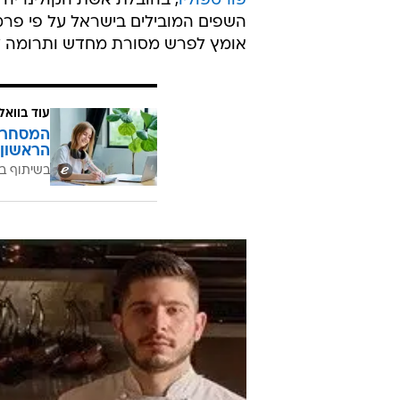
תרבות. אוכל. יין
תחת הכותרת "הדור הבא-היוצרים של
"לזהות ולסמן את השפים הצעירים ה
הצהרת הכוונות של הפרויקט, שמתקיי
פורטפוליו
, בהובלת אשת הקולינריה
השפים המובילים בישראל על פי פרמט
אומץ לפרש מסורת מחדש ותרומה ל
עוד בוואל
המסחר ח
הראשון 
בשיתוף בנ