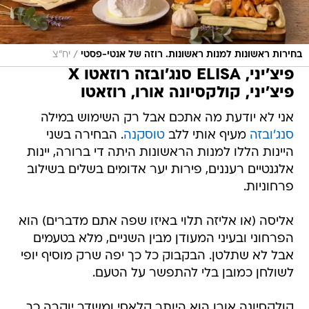
/
בחירות ראשונות למנות ראשונות. רוזה של אנטי-פסטי
יח"צ
פיצ'יני, ELISA סנג'ובזה רוזאטו X
פיצ'יני, קולקסיונה אורו, רוזאטו
אני לא יודעת מה אתכם אבל רק השימוש במילה
סנג'ובזה
מעיף אותי ללב
טוסקנה
. הבחירה בשני
היינות הללו למנות הראשונות היתה די ברורה, יינות
אלגנטיים רעננים, פירות יער אדומים בשלים בשילוב
פרחוניות.
אליסה (או אליזה תלוי באיזו שפה אתם מדברים) הוא
הפרחוני ובעיני המעודן מבין השניים, מלא בטעמים
אבל לא שתלטן. הבקבוק כל כך יפה שרק מוסיף יופי
לשולחן כמובן בלי להתפשר על הטעם.
קולקסיונה אורו הוא היותר קלאסי ומשדר יוקרה כך