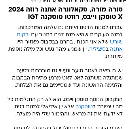
/
יינות מורכבים למנות מורכבות. רוזה שאוהב דגים
יח"צ
טורה מורה, סקאלונרה אתנה רוזה 2024
X טוסקן וייבס, רוזטו טוסקנה IGT
עברנו למנות הדגים ואיתם גם עלתה המורכבות.
למנה העיקרית שהיא מנת דגים בתנור עם
ירקות
שורש
שלא אני הכנתי, בחרנו בבקבוק מאזור היין
אתנה
ב
סיציליה
. יין שמגיע מהר געש וכל מילה נוספת
מיותרת.
יש בו כיאה לאזור סוער וגעשי גם מורכבות בטעם
שמתגלה משתנה לאט לאט מרגע פתיחת הבקבוק
והלגימה הראשונה ועד שמסיימים גם את הצלחת.
הבקבוק הנוסף טוסקן וייבס, הוא לא רק התגלמות כל
מה שמיוחד ב
טוסקנה
אלא יין אידיאלי למנות דגים.
לא ידעתי את זה מראש, וההימור שלי היה מוצלח.
הצבע הוורוד הדובדבני שלו יכול בהתחלה לתעתע,