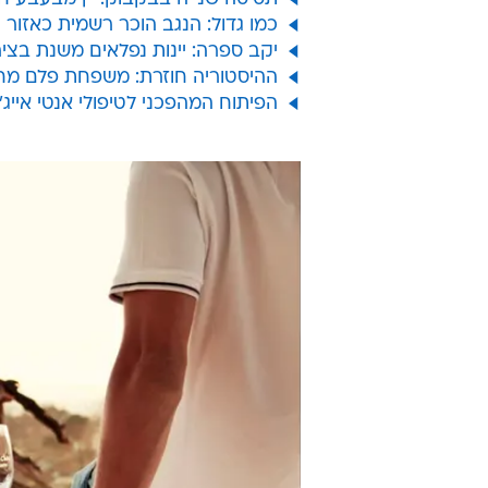
/
קחו אותו לפארק. מרטין קודאס, אלבריניו
י