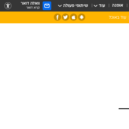
וואלה דואר
אופנה
עוד
שיתופי פעולה
קרא דואר
עוד באוכל
סנהדרינק
אומנות הבישול
מדריך הבישול
חדש על המדף
מאמן המטבח
יין ואלכוהול
הסדנה
ביקורת יין
כל הכתבות
אקססוריז
כתבו לנו
ספרי בישול