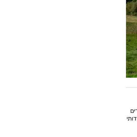
ים
דותי
ת
אלא