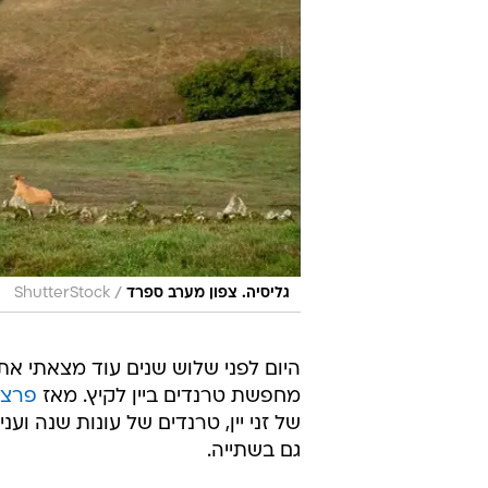
/
גליסיה. צפון מערב ספרד
ShutterStock
היום לפני שלוש שנים עוד מצאתי את
מחפשת טרנדים ביין לקיץ. מאז
פרצה
של זני יין, טרנדים של עונות שנה וענ
גם בשתייה.
בכל זאת, מתחשק לי להחזיר את הא
מציאות.
זה לא סוד שהטרנד החדש-ישן של ברי
מ
גליסיה
ליתר דיוק.
אלבריניו
. בטח נ
זה זן שהיה עד לא מזמן אנונימי יח
גם בברי יין בעולם בעיקר במקומות 