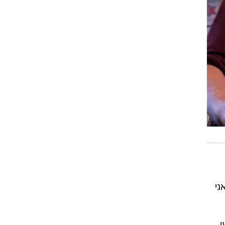
ני
י
ות
ם