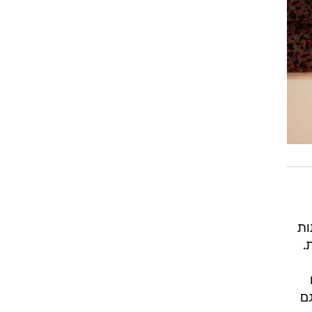
תות
.
ם
נרי