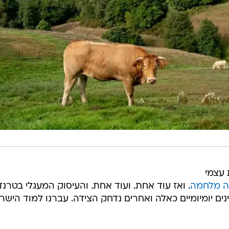
 עצמי
 מלחמה
. ואז עוד אחת. ועוד אחת. והעיסוק המעגלי בטרנד
יינים יומיומיים כאלה ואחרים נדחק הצידה. עברנו למוד הישר
סקפיזם המחשבתי הזה לקראת הקיץ הקרוב. מחשבה יוצר
 היין בישראל, לא מגיע מ
בורגון
או פרובנס, אלא מספרד.
תקלתם בו בתפריטים לאחרונה.
סית, ופתאום הוא מתחיל להופיע בכל מקום. לא רק בישראל 
שמגישים בהם
דגים
ומאכלים ים תיכוניים אבל לא רק.