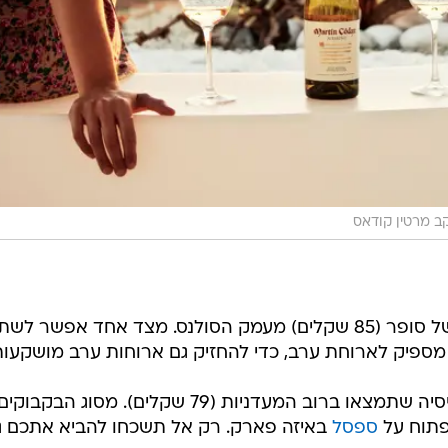
יין פרימיום במחיר של סופר (85 שקלים) מעמק הסולנס. מצד אחד אפשר לש
י מספיק לארוחת ערב, כדי להחזיק גם ארוחות ערב מושקעות
יין מאזור גליסיה שתמצאו ברוב המעדניות (79 שקלים). מסוג הבקבוקים
לפתוח על
ספסל
באיזה פארק. רק אל תשכחו להביא אתכם ג
ה יותר יוקרתי בז'אנר. יש לו ירקרקות של קיץ והוא קולי
ם או דגים. (99 שקלים).