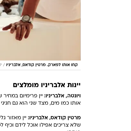
יינות אלבריניו מומלצים
ויונטה, אלבריניו:
אותו כמו מים, מצד שני הוא גם חגיג
מרטין קודאס, אלבריניו:
שלא צריכים אפילו אוכל לידם וכיף 
פותחן.
לה ואל, אלבריניו:
למי שמחפש משהו טיפ
להפליא. בעיקר אם יש בצלחות שלכם פירות י
יין
יין לבן
ספרד
טרם התפרסמו תגובות