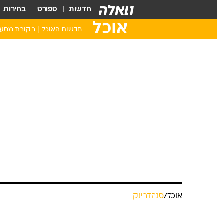
חדשות
ספורט
בחירות
אוכל
חדשות האוכל
ביקורת מסע
אוכל
/
סנהדרינק
אלבריניו: הכוכ
טליה לוין
עודכן לאחרונה: 27.5.2026 / 7:11
בקיץ הנוכחי כבר אי אפשר להתחמ
מצטרפת לטרנד וממליצה על כמ