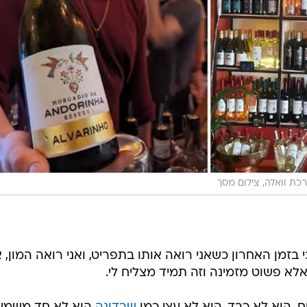
כת וואלה, צילום מסך
 בזמן האחרון כשאני רואה אותו בתפריט, ואני רואה המון, א
לא פשוט מזמינה וזה תמיד מצליח לי.
ח. הוא לא כבד, הוא לא עצי כמו
שרדונה
הוא לא חד משמע
ית, כמו לתת ביס בבייגלה עם גרגר מלח בגודל מדויק.
ת לח וכבד, לא קורה לו כלום אם פותחים אותו בצהריים,
 בו, הבנתי שבניגוד להרבה יינות טרנדיים הוא מצליח לעש
לי להיות מאולץ מידי או רגיש בהגדרות.
, במיוחד אחרי השנים האחרונות פה מחפשת פחות טייטלי
ם בגלל המחיר.