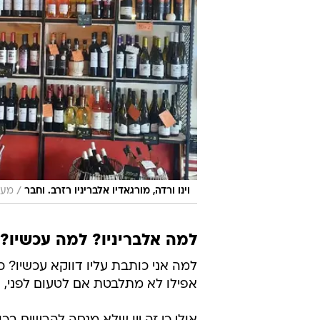
/
וינו ורדה, מורגאדיו אלבריניו רזרב. וחבר
מער
למה אלבריניו? למה עכשיו?
למה אני כותבת עליו דווקא עכשיו? כי
אפילו לא מתלבטת אם לטעום לפני, א
אולי כי זה יין שלא מנסה להרשים בכו
כמו
סוביניון בלאן
. יש בו מליחות כיפ
הוא מתאים למזג האוויר שמתחיל להיו
מכניסים למקרר ומסיימים למחרת.
כשניסיתי לברר עם עצמי מה תפס אותי
משהו שהם לא מצליחים: להיות נגיש ב
אני מניחה שתרבות השתייה המקומית
מפוצצים ויותר נגישות ונוחות, אולי ג