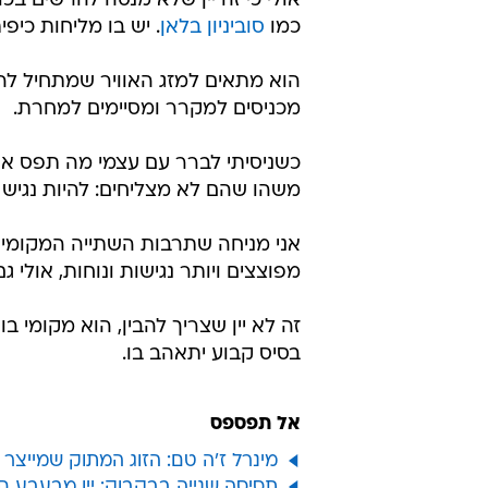
זה לא יין שצריך להבין, הוא מקומי בוו
בסיס קבוע יתאהב בו.
אל תפספס
מינרל ז'ה טם: הזוג המתוק שמייצר י
תסיסה שנייה בבקבוק: יין מבעבע 
כמו גדול: הנגב הוכר רשמית כאזור יי
יקב ספרה: יינות נפלאים משנת בצ
ההיסטוריה חוזרת: משפחת פלם מחי
הפיתוח המהפכני לטיפולי אנטי אייג