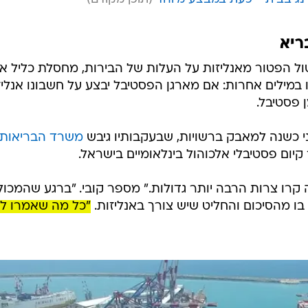
ום על המדף
ים ליריד היין של ראש פינה
סף
'ינג בבית - כעת במבצע מיוחד
ריא
ל הפטור מאנליזות על העלות של הבירות, מחסלת כליל א
במילים אחרות: אם מארגן הפסטיבל יבצע על חשבונו אנליז
 פסטיבל.
פני כשנה למאבק ברשויות, שבעקבותיו גיבש
משרד הבריאות
קיום פסטיבלי אלכוהול בינלאומיים בישראל.