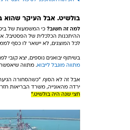
אל תפספס
בירה ב-21 דולר ומרכז תקשורת בתיאטרון: לוס אנג'לס נכנסת לטירוף
מונדיאל 2026: יין מדרום אפריקה נגד המשקה הלאומי של מקסיקו
מצטערים טמפו, אין לנו מספיק מק
"נשכחנו מהמדינה". יקבי הצפון מגיע
יקב קסטל: משתה אביב עם ערך מו
הפיתוח המהפכני לטיפולי אנטי אייג
בולשיט. אבל העיקר שהוא ב
למה זה חשוב?
כי המשמעות של ביטו
ההיתכנות הכלכלית של הפסטיבל. או 
לכל המוצגים, לא יישאר לו כסף לממן
בשיתוף יבואנים נוספים, יצא קובי ל
מתווה מוגבל לייבוא
. מתווה שיאפשר 