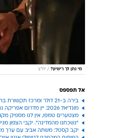
/
מי נתן לך רישיון?
יח"צ