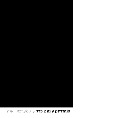
הבריאות את 
סנהדרינק
15.6.2026 / 7:56
יותר מחמישים מבשלות ולמעלה 
HOPPY מציג את הליינאפ החזק בתולדותיו - וסוגר את הבסטה