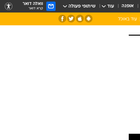
וואלה דואר
אופנה
עוד
שיתופי פעולה
קרא דואר
עוד באוכל
סנהדרינק
אומנות הבישול
מדריך הבישול
חדש על המדף
מאמן המטבח
יין ואלכוהול
הסדנה
ביקורת יין
כל הכתבות
אקססוריז
כתבו לנו
ספרי בישול