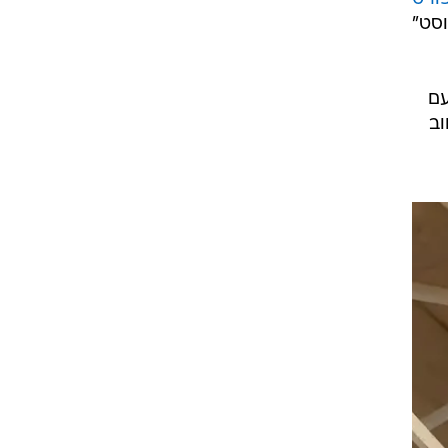
ורט
וסט"
כל טעם
וב