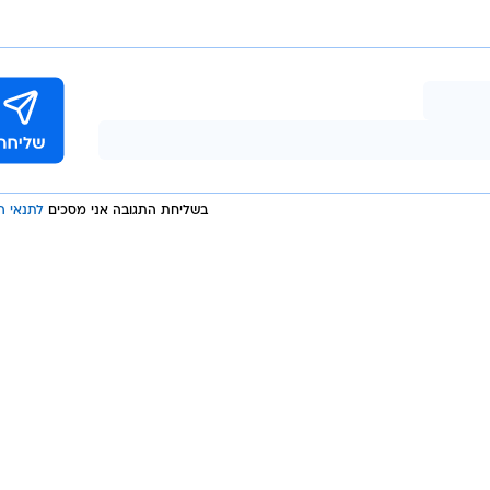
, השף מוטי יבדייב, "נועה עינת", "הבורקס של קלרה", "נונה
מופלטה", "כנאפה כעכ", "La Fromagerie", רון שירזי, קצביית IWO'S, "מגולגלוואח", "ה
ו עם הרבה מקום בבטן, כי הולך להיות מגרה מנשוא וטעים.
 18.6 בין השעות 18:00-23:00
בשליחת התגובה אני מסכים
לתנאי ה