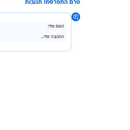
בין משתתפי הפסטיבל: "דייויד בייקרי"
בצי" ועסקים נוספים משוק הנמל. בוא
פסטיבל "הכל טוסט"
- שוק הנמל, נמל תל אביב, עד
חדשות האוכל
טוסט
נמל תל אביב
טרם התפרסמו תגובות