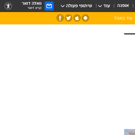
וואלה דואר
אופנה
עוד
שיתופי פעולה
קרא דואר
עוד באוכל
סנהדרינק
אומנות הבישול
מדריך הבישול
חדש על המדף
מאמן המטבח
יין ואלכוהול
הסדנה
ביקורת יין
כל הכתבות
אקססוריז
כתבו לנו
ספרי בישול