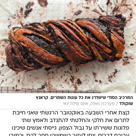
המרכיב הסודי שישדרג את כל עוגות השמרים. קראנץ
/
שוקולד
מערכת וואלה, אינס שילת ינאי
קצת אחרי השבעה באוקטובר הרגשתי שאני חייבת
לתרום את חלקי והחלטתי להתנדב ולאמץ שתי
פלוגות ששירתו על גבול הצפון. גייסתי אנשים שיכינו
עבורם דברים, ינסו לעזור כשמשהו חסר להם, וכמובן