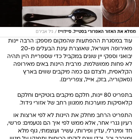
/
ממלא את האזור האפרורי בסטייל. סיידוייז
גיל אבירם
עוד במסגרת ההפתעות שהמקום מספק: הרבה יינות
מאירופה וישראל, שאוצרת עינת הבעלים מ-20
יבואני וספקי יין שונים במקביל כדי שספריית היין תהיה
לא פחות ממושלמת. מרבית היינות באים מאירופה
הקלאסית, ולצדם גם כמה מיקבים שווים בארץ
(סאקוריה, בזק, אייל, צפרירים).
בתפריט 80 יינות, חלקם מיקבים בוטיקיים וחלקם
קלאסיקות מוערכות ממגוון רחב של אזורי גידול.
התפריט הרחב מחלק את היינות לא לפי ארצות או
רעיון גנרי אחר, אלא ממש לפי איך הם נטעמים: פרשי,
חד ומינרלי, עדין ופירותי, עשיר ועוצמתי, גוף מלא
ומורכב וכו'. וכדי שגם לוקחי הכוסות יתפנקו על מגוון