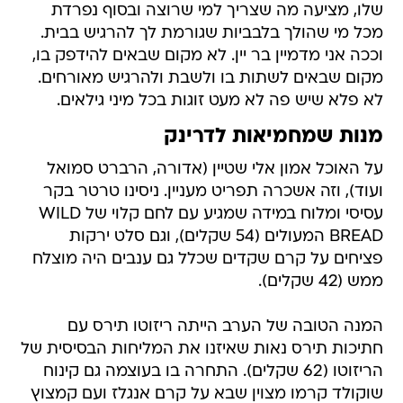
שלו, מציעה מה שצריך למי שרוצה ובסוף נפרדת
מכל מי שהולך בלבביות שגורמת לך להרגיש בבית.
וככה אני מדמיין בר יין. לא מקום שבאים להידפק בו,
מקום שבאים לשתות בו ולשבת ולהרגיש מאורחים.
לא פלא שיש פה לא מעט זוגות בכל מיני גילאים.
מנות שמחמיאות לדרינק
על האוכל אמון אלי שטיין (אדורה, הרברט סמואל
ועוד), וזה אשכרה תפריט מעניין. ניסינו טרטר בקר
עסיסי ומלוח במידה שמגיע עם לחם קלוי של WILD
BREAD המעולים (54 שקלים), וגם סלט ירקות
פציחים על קרם שקדים שכלל גם ענבים היה מוצלח
ממש (42 שקלים).
המנה הטובה של הערב הייתה ריזוטו תירס עם
חתיכות תירס נאות שאיזנו את המליחות הבסיסית של
הריזוטו (62 שקלים). התחרה בו בעוצמה גם קינוח
שוקולד קרמו מצוין שבא על קרם אנגלז ועם קמצוץ