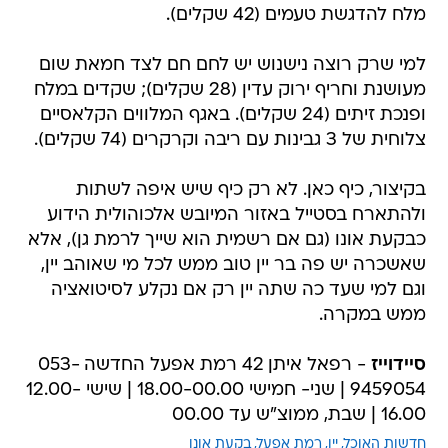
מלח להדגשת טעמים (42 שקלים).
למי שרק רוצה נישנוש יש לחם חם לצד חמאת שום
מעושנת וחריף ירוק עדין (28 שקלים); שקדים במלח
ופנכת זיתים (24 שקלים). באגף המלווים הקלאסיים
צלוחית של 3 גבינות עם ריבה וקרקרים (74 שקלים).
בקיצור, כיף כאן. לא רק כיף שיש איפה לשתות
ולהתארח בסטייל באזור המיובש אלכוהולית הידוע
כבקעת אונו (גם אם רשמית הוא שייך לרמת גן), אלא
שאשכרה יש פה בר יין טוב ממש לכל מי שאוהב יין,
וגם למי שעד כה שתה יין רק אם נקלע לסיטואציה
ממש במקרה.
סיידוייז
- רפאל איתן 42 רמת אפעל החדשה 053-
9459054 | שני- חמישי 18.00-00.00 | שישי 12.00-
16.00 | שבת, ממוצ"ש עד 00.00
חדשות האוכל
יין
רמת אפעל
בקעת אונו