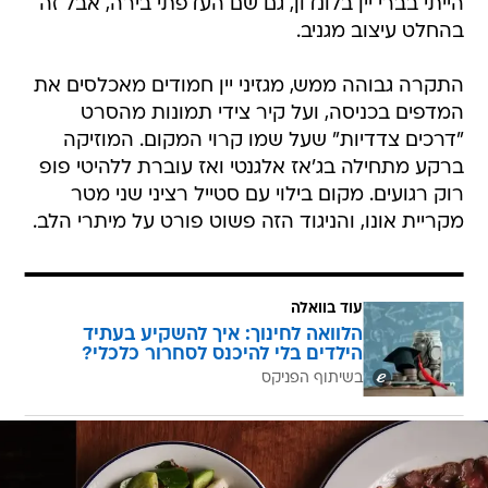
הייתי בברי יין בלונדון, גם שם העדפתי בירה, אבל זה
בהחלט עיצוב מגניב.
התקרה גבוהה ממש, מגזיני יין חמודים מאכלסים את
המדפים בכניסה, ועל קיר צידי תמונות מהסרט
"דרכים צדדיות" שעל שמו קרוי המקום. המוזיקה
ברקע מתחילה בג'אז אלגנטי ואז עוברת ללהיטי פופ
רוק רגועים. מקום בילוי עם סטייל רציני שני מטר
מקריית אונו, והניגוד הזה פשוט פורט על מיתרי הלב.
עוד בוואלה
הלוואה לחינוך: איך להשקיע בעתיד
הילדים בלי להיכנס לסחרור כלכלי?
בשיתוף הפניקס