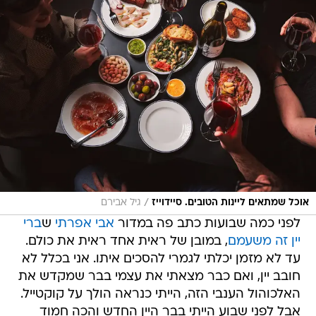
/
אוכל שמתאים ליינות הטובים. סיידוייז
גיל אבירם
לפני כמה שבועות כתב פה במדור
אבי אפרתי
ש
ב
רי
יין זה משעמם
, במובן של ראית אחד ראית את כולם.
עד לא מזמן יכלתי לגמרי להסכים איתו. אני בכלל לא
חובב יין, ואם כבר מצאתי את עצמי בבר שמקדש את
האלכוהול הענבי הזה, הייתי כנראה הולך על קוקטייל.
אבל לפני שבוע הייתי בבר היין החדש והכה חמוד