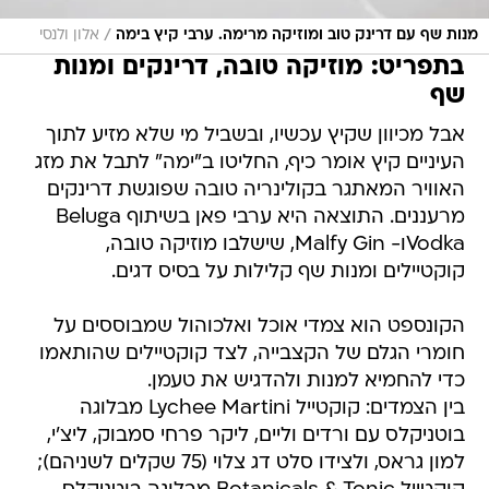
/
מנות שף עם דרינק טוב ומוזיקה מרימה. ערבי קיץ בימה
אלון ולנסי
בתפריט: מוזיקה טובה, דרינקים ומנות
שף
אבל מכיוון שקיץ עכשיו, ובשביל מי שלא מזיע לתוך
העיניים קיץ אומר כיף, החליטו ב"ימה" לתבל את מזג
האוויר המאתגר בקולינריה טובה שפוגשת דרינקים
מרעננים. התוצאה היא ערבי פאן בשיתוף Beluga
Vodkaו- Malfy Gin, שישלבו מוזיקה טובה,
קוקטיילים ומנות שף קלילות על בסיס דגים.
הקונספט הוא צמדי אוכל ואלכוהול שמבוססים על
חומרי הגלם של הקצבייה, לצד קוקטיילים שהותאמו
כדי להחמיא למנות ולהדגיש את טעמן.
בין הצמדים: קוקטייל Lychee Martini מבלוגה
בוטניקלס עם ורדים וליים, ליקר פרחי סמבוק, ליצ'י,
למון גראס, ולצידו סלט דג צלוי (75 שקלים לשניהם);