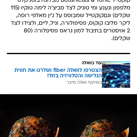
קוקטייל Botanicals & Tonic מבלוגה בוטניקלס
מלפפון ונענע ומי טוניק לצד סביצ'ה לימה טוקיו (115
שקלים) וגםקוקטייל שמבוסס על ג'ין מאלפי רוסה,
ליקר מליבו קוקוס, פסיפולורה, וניל, ליים, ולצידו לצד
2 אויסטרים בתיבול למון גראס פסיפלורה (80
שקלים).
עוד בוואלה
הצטרפו לוואלה fiber ושדרגו את חווית
הגלישה והטלוויזיה בזול!
בשיתוף וואלה פייבר