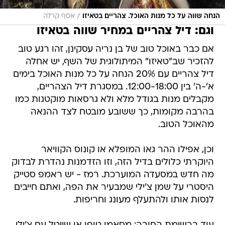
/
הנחה שווה על כל מנות האוכל. צהריים בטאיזו
אסף קרלה
וגם: דיל צהריים במחיר שווה בטאיזו
אם כבר באוכל טוב של בן נריה עסקינן, זהו רגע טוב
להזכיר שב"טאיזו" המיתולוגית של השף, יש אחלה
דיל צהריים עם 20% הנחה על כל מנות האוכל בימים
א'-ה' בין 12:00-18:00. במסגרת דיל הצהריים,
מקבלים מנות בגודל מלא ולא גרסאות מוקטנות כמו
בהרבה מקומות, כך ששובע מובטח לצד ההנאה
מהאוכל הטוב.
וכן, אפילו ההר גאו המופלא או קונוס הקוויאר
היוקרתי כלולים בדיל הזה, וזו הזדמנות נהדרת לבדוק
מה חדש במסעדה המוערכת. רמז - יש ראמפ סטייק
היסטרי על שמן צ'ילי שמבעיר את הפה, ואתם חייבים
לנסות אותו ולהתעלף מעונג וחריפות.