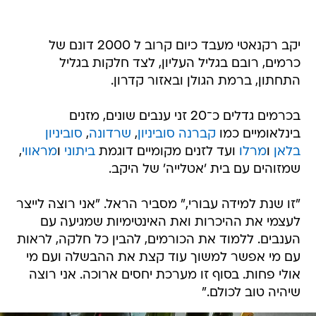
יקב רקנאטי מעבד כיום קרוב ל 2000 דונם של
כרמים, רובם בגליל העליון, לצד חלקות בגליל
התחתון, ברמת הגולן ובאזור קדרון.
בכרמים גדלים כ־20 זני ענבים שונים, מזנים
בינלאומיים כמו
קברנה סוביניון
,
שרדונה
,
סוביניון
בלאן
ו
מרלו
ועד לזנים מקומיים דוגמת
ביתוני
ו
מראווי
,
שמזוהים עם בית 'אטלייה' של היקב.
"זו שנת למידה עבורי," מסביר הראל. "אני רוצה לייצר
לעצמי את ההיכרות ואת האינטימיות שמגיעה עם
הענבים. ללמוד את הכורמים, להבין כל חלקה, לראות
עם מי אפשר למשוך עוד קצת את ההבשלה ועם מי
אולי פחות. בסוף זו מערכת יחסים ארוכה. אני רוצה
שיהיה טוב לכולם."