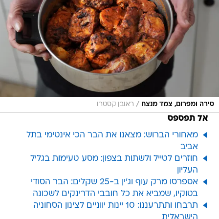
/
סירה ומפרום, צמד מנצח
ראובן קסטרו
אל תפספס
מאחורי הברוש: מצאנו את הבר הכי אינטימי בתל
אביב
חוזרים לטייל ולשתות בצפון: מסע טעימות בגליל
העליון
אספרסו מרק עוף וג'ין ב-25 שקלים: הבר הסודי
בטוקיו, שמביא את כל חובבי הדרינקים לשכונה
תרבחו ותתרעננו: 10 יינות יווניים לצינון הסחוניה
הישראלית