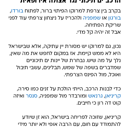
הרכב ים תיכוני נגד אצולה אירופאית
בקרב בין צרפת למרוקו הפיתוי ברור, לפתוח
בורדו
,
בורגון
או
שמפניה
ולהכריז על ניצחון צרפתי עוד לפני
שריקת הפתיחה.
אבל זה יהיה קל מדי.
נכון, גם למרוקו יש מסורת יין עתיקה, אלא שבישראל
היא לא ממש קיימת. אז במקום לחפש את מה שאין,
נלך על מה שיש. נבחרת של יינות ים תיכוניים
שמדברים בשפה של שמש, תבלינים, עשבי תיבול
ואוכל, מול הפינס הצרפתי.
כדי לבנות הרכב, הייתי הולכת על זנים כמו סירה,
קריניאן
,
גרנאש
ומורבדר מול שמפניה,
סנסר
ואיזה
קוט דה רון כי חייבים.
קריניאן, שזוכה לפריחה בישראל, הוא זן שיודע
להתמודד עם חום, עם הרבה אופי ולא יותר מידי