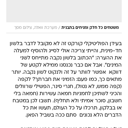
/
משטחים כל חלק ומניחים בתבנית
מערכת וואלה, צילום מסך
בעידן הפוליטיקלי קורקט זה לא מקובל לדבר בלשון
חד-מינית, והייתי צריכה אולי לסייג ולהוסיף למעלה
את ההערה: "הכתוב בלשון נקבה מתייחס לשני
המינים". אבל אם כבר נכנסנו ממילא לקטע של
דווקא  אפשר לוותר על זה ולנקוט לשון נקבה. יותר
מתאים כך, כמו פעם: הזמיני את חברתך? לקפה
(קפה ממש, לא נטול), חגרי סינר, הפשילי שרוולים
והכיני לשתיכן לחמניות חמאה עשירות (חמאה בלי
חשבון, סוכר אמיתי ולא תחליף). תשבו לכן במטבח
או בבלקון, תרכלו על כל העולם, תעשו את כל
הדברים הלא נכונים  סתם ככה בשביל הפאן.