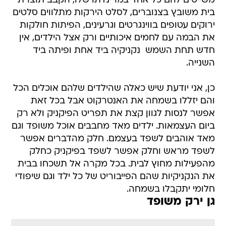
משייטים להם כל אחד במרינדתו שלו, הקבב תוצרת
בית משובץ בצנוברים, לסלט הירקות מתלווים סלטים
ירוקים עטופים בווינגרטים וגרעינים, הפיתות חולקות
את הבמה עם לחמים איכותיים ורק אצל הילדים, אין
חדש תחת השמש  נקניקיה ביד אחת ופיתה ביד
השנייה.
כן, אני יודעת שיש כאלה שהילדים שלהם אוכלים הכל
והם יזללו בשמחה את האנטרקוט אבל בכל זאת
אפשר לנסות לגוון קצת את תפריט הפיקניק ולא רק
ביום העצמאות. ילדים מאד מחבבים אוכל משופד וגם
מאד אוהבים לשפד בעצמם. חלק מהדברים אפשר
לשפד מראש וחלק אפשר לשפד בפיקניק כחלק
מהפעילות מחוץ לבית. בכל מקרה אל תשכחו בבית
את הנקניקיות שהם הפייבוריט של כל ילד וגם שיפודי
חלומי יתקבלו בשמחה.
גן ירק משופד