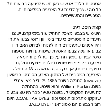
אסטטית בלבד או שיש כאן חשש לפגיעה בריאותית?
כל מה שצריך לדעת על הצבעים המלאכותיים,
הטבעיים והתעשייתיים.
קצת היסטוריה:
השימוש בצבעי מאכל התחיל עוד בימי קדם. ישנם
תיעודים היסטוריים כי עוד בימי יוון ורומי צבעו את היין
והיו אנשים שתפקידם היה לפקח ולבדוק האם היין
צבוע או שזה צבעו האמיתי. קיימות עדויות נוספות
מימי הביניים שמעידות על כך שהלחם והחמאה
נצבעו בכל מיני פיגמנטים (חלקם מזיקים וחלקם
מזיקים פחות), אך רק בסוף המאה ה-18 התחילה
הצביעה המסיבית של המזון. הצבע הסינטטי הראשון
(mauve) התגלה בשנת 1856 על ידי כימאי אנגלי
בשם: William Perkin והוא שימש בהתחלה
לתעשיית הטקסטיל . בשנת 1900 כבר היו 80 צבעים
שזוקקו מתרכובות נפט וכונו COAL TAR DYES. היום
רוב הצבעים הם מסוג "אזו" (AZO DYE).