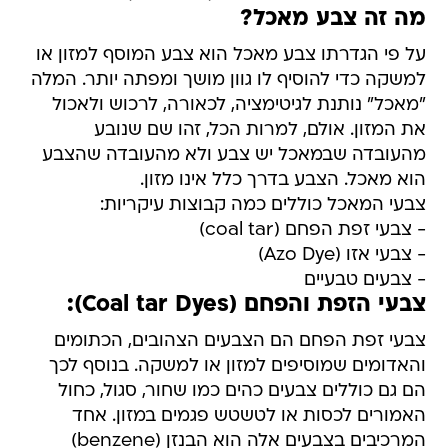
מה זה צבע מאכל?
על פי הגדרתו צבע מאכל הוא צבע המוסף למזון או
למשקה כדי להוסיף לו גוון מושך ומפתה יותר. המלה
"מאכל" נותנת לגיטימציה, לכאורה, לרכוש ולאכול
את המזון. אולם, למרות הכל, זהו שם שנובע
מהעובדה שבמאכל יש צבע ולא מהעובדה שהצבע
הוא מאכל. הצבע בדרך כלל אינו מזון.
צבעי המאכל כוללים כמה קבוצות עיקריות:
- צבעי זפת הפחם (coal tar)
- צבעי אזו (Azo Dye)
- צבעים טבעיים
צבעי הזפת והפחם (Coal tar Dyes):
צבעי זפת הפחם הם הצבעים הצהובים, הכתומים
והאדומים שמוסיפים למזון או למשקה. בנוסף לכך
הם גם כוללים צבעים כהים כמו שחור, סגול, כחול
האמורים לכסות או לטשטש פגמים במזון. אחד
המרכיבים בצבעים אלה הוא הבנזן (benzene)