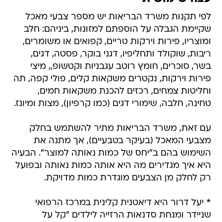
לפי תקנות משרד הבריאות יש מספר צבעי מאכל
שקיימת הגבלה על הוספתם למזונות, ביניהם: חלב
ומוצריו, פירות וירקות טריים, קפואים או משומרים,
ריבות, שוקולד ותחליפיו, דגני בוקר, פסטה, דגים,
בשר, סוכרים, חומץ רוטב עגבניות וקטשופ,, מיצי
פירות וירקות, נקטרים משקאות קלים, פולי קפה, תה
וחליטות צמחים, רכזים להכנת משקאות חמים,
טחינה, חלבה, שימורי דגים (כמו קרפיון), מצות ומיונז.
עם זאת, משרד הבריאות מתיר להשתמש בחלק
מצבעי המאכל (בעיקר בטבעיים), אך מתנה את
השימוש בהם ב"יחס של כמות נאותה למוצר". הבעיה
היא איך מגדירים מה היא אותה כמות נאותה ובפועל
רק לחלק מן הצבעים מוגדרת כמות מדויקת.
* יעל דרור היא דיאטנית קלינית במרכז הרפואי
שניידר ומנחת סדנאות הרזייה לילדים "קל על