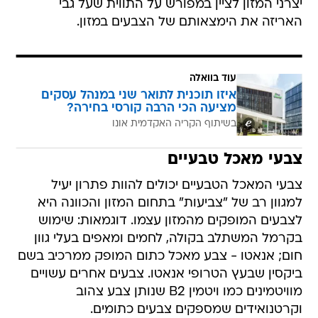
יצרני המזון לציין במפורש על התווית שעל גבי
האריזה את הימצאותם של הצבעים במזון.
עוד בוואלה
איזו תוכנית לתואר שני במנהל עסקים
מציעה הכי הרבה קורסי בחירה?
בשיתוף הקריה האקדמית אונו
צבעי מאכל טבעיים
צבעי המאכל הטבעיים יכולים להוות פתרון יעיל
למגוון רב של "צביעות" בתחום המזון והכוונה היא
לצבעים המופקים מהמזון עצמו. דוגמאות: שימוש
בקרמל המשתלב בקולה, לחמים ומאפים בעלי גוון
חום; אנאטו - צבע מאכל כתום המופק ממרכיב בשם
ביקסין שבעץ הטרופי אנאטו. צבעים אחרים עשויים
מוויטמינים כמו ויטמין B2 שנותן צבע צהוב
וקרטנואידים שמספקים צבעים כתומים.