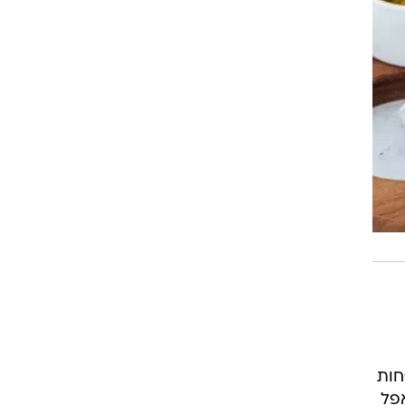
חות
אפל