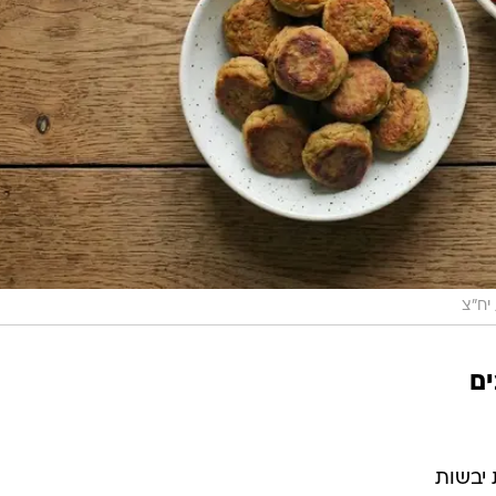
יח"צ
ים