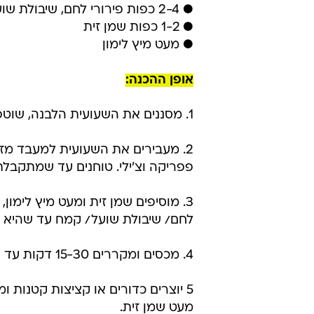
● 2-4 כפות פירורי לחם, שיבולת שועל גסה או קמח כוסמין, לפי הצורך
● 1-2 כפות שמן זית
● מעט מיץ לימון
אופן ההכנה:
1. מסננים את השעועית הלבנה, שוטפים היטב ומייבשים מעט עם נייר סופג.
2. מעבירים את השעועית למעבד מזון
פפריקה וצ'ילי. טוחנים עד שמתקבל
3. מוסיפים שמן זית ומעט מיץ לימו
לחם/ שיבולת שועל/ קמח עד שהיא מ
4. מכסים ומקררים 15-30 דקות עד התייצבות.
5 יוצרים כדורים או קציצות קטנות 
מעט שמן זית.