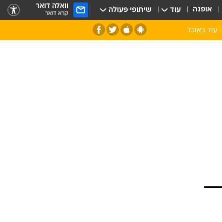
וואלה דואר
אופנה
עוד
שיתופי פעולה
קרא דואר
עוד באוכל
סנהדרינק
אומנות הבישול
מדריך הבישול
חדש על המדף
מאמן המטבח
יין ואלכוהול
הסדנה
ביקורת יין
כל הכתבות
אקססוריז
כתבו לנו
ספרי בישול