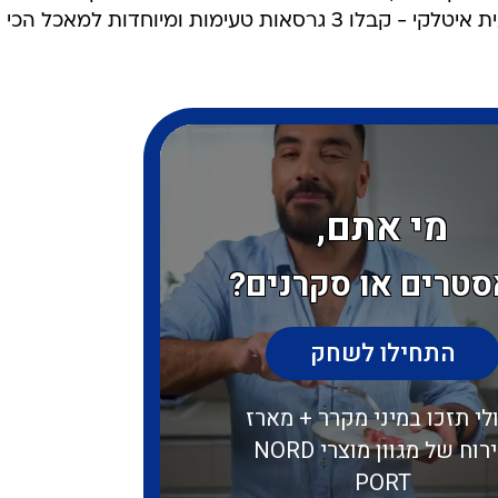
טופו מפוצץ חלבון ועד פלאפל שעועית איטלקי - קבלו 3 גרסאות טעימות ומיוחדות למאכל הכי