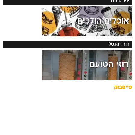
יניב גרנות
אוכלים הולכים
דוד רוזנטל
רוזי הטועם
פייסבוק