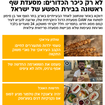
לא רק כיכר הכדורים: מסעדת שף
ראשונה בבירת הפשע של ישראל
דווקא באזור שנחשב לאחד הבעייתיים בארץ, בחר השף אור בן סימון
לפתוח את DAW מסעדת הדגל היוקרתית שלו, שרוצה להביא לעיר
קסם מסוג חדש. בתפריט: חלל יוקרתי מושקע, 24 סועדים בלבד
וארוחת טעימות שלא מביישת מסעדה פריזאית עילאית
שולחן עיראקי
טעמי ילדות מתעוררים לחיים:
הקבב העיראקי של נאג׳י משוק
התקווה
טעמנו את השווארמה החדשה של
אסף גרניט, ולזה לא ציפינו
חדשות האוכל
יהיה צ'אנקי! אלן טלמור מגיע לפופ
אפ נקניקיות דגים בשצ'ופק