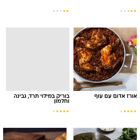
★
★
★
★
★
★
★
★
★
★
אורז אדום עם עוף
בוריק במילוי תרד, גבינה
וחלמון
★
★
★
★
★
★
★
★
★
★