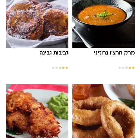
מרק חרצ'ו גרוזיני
לביבות גבינה
★
★
★
★
★
★
★
★
★
★