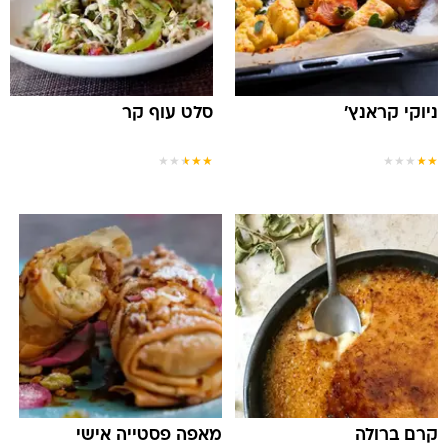
ניוקי קראנץ'
סלט עוף קר
★
★
★
★
★
★
★
★
★
★
קרם ברולה
מאפה פסטייה אישי