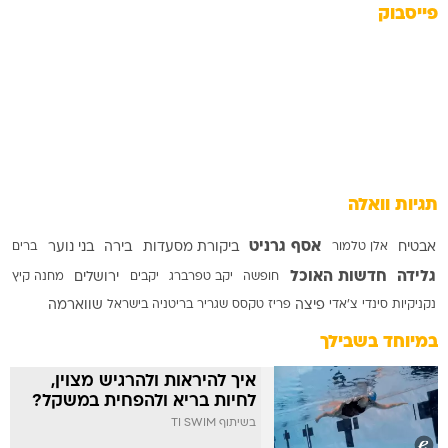
פייסבוק
תגיות וואלה
אסף גרניט
אבטיח
אלן טלמור
ביקורת מסעדות
בירה
בני נוער
ברים
גלידה
חדשות האוכל
חופשה
יקב טפרברג
יקבים
ירושלים
מחנה קיץ
נקניקיות
סינדי צ'אדי
פיצה
פריז טקסס
שגריר בריטניה בישראל
שווארמה
במיוחד בשבילך
איך להיראות ולהרגיש מצוין,
לחיות בריא ולהפחית במשקל?
בשיתוף TI SWIM