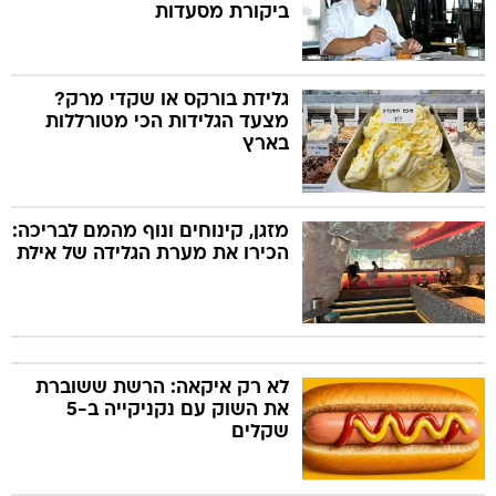
ביקורת מסעדות
גלידת בורקס או שקדי מרק?
מצעד הגלידות הכי מטורללות
בארץ
מזגן, קינוחים ונוף מהמם לבריכה:
הכירו את מערת הגלידה של אילת
לא רק איקאה: הרשת ששוברת
את השוק עם נקניקייה ב-5
שקלים