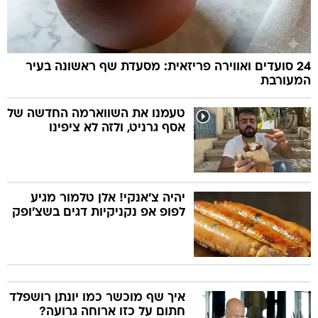
24 סועדים ואווירה פריזאית: מסעדת שף ראשונה בעיר
המעורבת
טעמנו את השווארמה החדשה של
אסף גרניט, ולזה לא ציפינו
יהיה צ'אנקי! אלן טלמור מגיע
לפופ אפ נקניקיות דגים בשצ'ופק
איך שף מוכשר כמו יונתן רושפלד
חתום על כזו ארוחה גרועה?