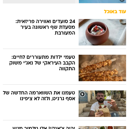
עוד באוכל
24 סועדים ואווירה פריזאית:
מסעדת שף ראשונה בעיר
המעורבת
טעמי ילדות מתעוררים לחיים:
הקבב העיראקי של נאג׳י משוק
התקווה
טעמנו את השווארמה החדשה של
אסף גרניט, ולזה לא ציפינו
יהיה צ'אנקי! אלן טלמור מגיע