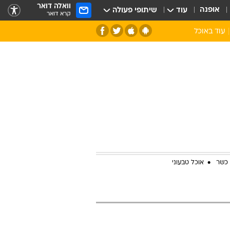
וואלה דואר
אופנה
עוד
שיתופי פעולה
קרא דואר
עוד באוכל
סנהדרינק
אומנות הבישול
מדריך הבישול
חדש על המדף
מאמן המטבח
יין ואלכוהול
הסדנה
ביקורת יין
כל הכתבות
אקססוריז
כתבו לנו
ספרי בישול
 כשר
אוכל טבעוני