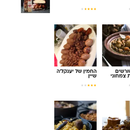
★
★
★
★
★
ורשים
החמין של יענקל'ה
ת צמחוני
שיין
★
★
★
★
★