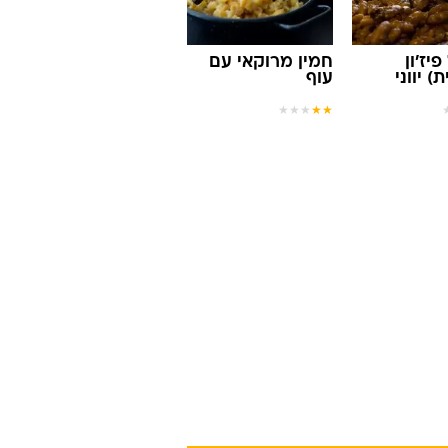
יז'ון
חמין מרוקאי עם
) יווני
עוף
★
★
★
★
★