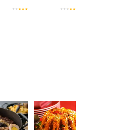
★
★
★
★
★
★
★
★
★
★