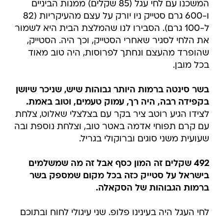
המשכנו עם לחי עגל (85 שקלים) ממנות הביניים
ו-600 גרם סטייק ניו יורק על עצם מהעיקריות (82
ל-100 גרם). הסבירו לנו שהמלצת הבית היא לשמור
את הלחי לסגיר שאחרי הסטייק, וכך היה. הסטייק,
שהופרד מהעצם ונחתך לפרוסות, היה טוב מאוד
בכל מובן.
בשר סינטה ברמות היותר גבוהות שיש, שניכר שיושן
בקפידה רבה, היה רך, עמוק טעמים, וטוב באמת.
לצידו הגיע רוטב ציר בקר עם בצלצלי שאלוט, צלחת
עם קרם תפוחי אדמה באטר טוב, וצלחת נוספת ובה
שעועית משני סוגים וברוקולי בגריל.
492 שקלים זה המון כסף אבל זה מה שמשלמים
בישראל על סטייק כזה בכל מקום שמספק בשר
ברמות הגבוהות של הסקאלה
.
לחי העגל היה בעינינו פלופ. שני עיגולי לחוח ובתוכם