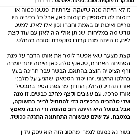
/
מנת קרודו מוקפדת וטובה. סביצ'ה אינטיאס
דנית דהן
זו לא הייתה מנה שזעקה יצירתיות. פגשנו כמוה או
דומות לה במספיק מקומות כאן, אבל כל רכיביה היו
טריים ואיכותיים באמת וחברו נכון אלו לאלו. למעט
גודש מה במליחות, שניתן אולי היה לאזן עם עוד קצת
ליים, זו הייתה מנת קרודו מוקפדת וטובה בהחלט.
קצת מצער שאי אפשר לומר את אותו הדבר על מנת
הפתיחה האחרת, טטאקי טלה. כאן הייתה יותר יומרה
ורף הציפייה הוצב בהתאם. הבשר עבר חריכה בעץ
בחלקו החיצוני, זהו יסוד הטטאקי שהגיע על מלבני
אורז תהדיג (החלק החרוך מרצפת הסיר בתבשילי
אורז פרסי), עם עשבים וקצף מחלב כבשים.
זו מנה
שדי מלהביט ברכיביה כדי להתחיל לרייר בתשוקה,
אבל בפועל היא הייתה רוב מהומה ודי הרבה מאמץ
במטבח, על שלם שבשורה התחתונה התגלה ככושל.
בשר נא כמעט לגמרי מהסוג הזה הוא עסק עדין