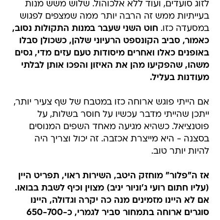
לזוג סועדים, ועוד ללא אלכוהול. שלוש משש מנות
בעייתיות ממש זה הרבה יותר ממה שמצפים לפגוש
במסעדה כזו.
חוט השני שעבר במנות התקולות נסוב,
כאמור, סביב הקונספט הרעיוני שלהן, כשכולן סבלו
באופנים כאלו ואחרים מיסודות טעם עזים מדי, גסים
משהו, שהפקיעו מהן את האיזון והפכו אותן לבלתי
מעודנות בעליל.
אם הייתי פוגש ארוחה כזו במטבח של שף צעיר יותר,
ייתכן שהייתי מדבר עכשיו על חוסר בשלות, על
פוטנציאל. כשהיא מגיעה מאחד השפים המנוסים
בסצנה - היא מייצרת אכזבה. זה יכול וצריך היה
להיות יותר טוב.
אז ה"פלור" מוחזק היטב, השירות ראוי, תפריט היין
(עליו חתום רועי ג'וניור יניב) מצוין וכיף לשבת בבואו.
אם לא היינו מזמינים מנה כה יקרה וגדולה, היינו
סוגרים ארוחה בתמחור סביר לגמרי, כ-650-700