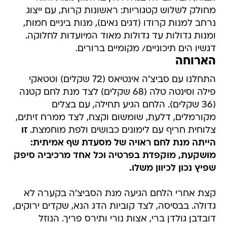
מחולק לשלוש קטגוריות: ראשונות קרות, עם ייצוג
נרחב למנות קרודו (דגים נאים), מנות ביניים חמות,
ומנות גדולות עד גדולות מאוד המיועדות לחלוקה.
דגשיו הים תיכוניים/ מקומיים ברורים.
הארוחה
התחלנו עם סביצ'ה אינטיאס (72 שקלים) וטטאקי
פילה וסינטה טלה (68 שקלים) לצד מנת לחם קטנה
(36 שקלים). הלחם הגיע תחילה, עם בצלים
מקורמלים, דלעת, שומשום וקצח, לצד ממרח זיתים,
צלוחית חריף עם לימונים כבושים ולפת מוחמצת.
זו
הייתה מנת לחם ראויה של מסעדת שף אמיתית:
מושקעת, מוקפדת בפרטיה וכל אחד מרכיביה סיפק
שפיץ נכון לכיוון משלו.
קצת אחרי הלחם הגיעה מנת הסביצ'ה בקערה לא
גדולה. בבסיסה, לצד קוביות הדג הנא, שקדים ירוקים,
דובדבן גולדן ברי, אצות נורי ותירס פריך. הנוזל