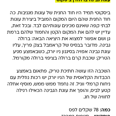
עוגת גבינה ברולה | ביסקוטי
ביסקוטי תמיד היו חוד החנית של עוגות מגניבות. כה
חוד החנית שהם היום המקום המוביל ביצירת עוגות
לבתי קפה שאינם מכינים עוגותיהם לבד. ובכל זאת,
עדיין יש להם את המקום הקטן והחמוד שלהם ברמת
גן ושם אפשר למצוא את היציאה הבאה: ברולה
גבינה. מדובר בבסיס של קראמבל בצק פריך, עליו
עוגת גבינה אפויה בסיגנון ניו יורק, כשבאמצע מגיע
הטריק: שכבת קרם ברולה בציפוי ברולה מקורמל.
השכבה הזו עושה חתיכת טריק. פתאום באמצע
הכבדות הקלאסית של הניו יורק יש רכות נוזלית עם
ניחוח קרמלי ווניל. זה נחמד ממש ממש, מוסיף אחלה
קטע לביס, והופך את עוגת הגבינה הכאילו רגילה
לחוויה של חג.
כמה:
78 שקלים לפס