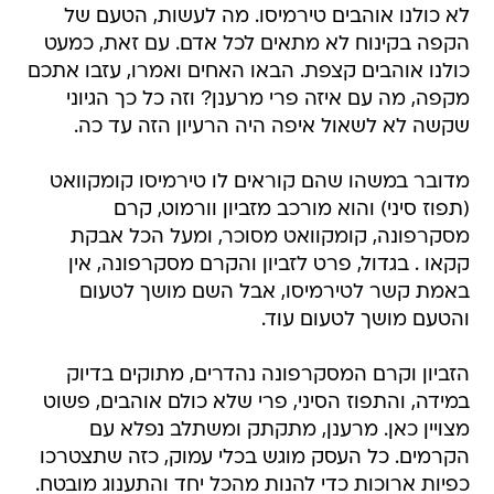
לא כולנו אוהבים טירמיסו. מה לעשות, הטעם של
הקפה בקינוח לא מתאים לכל אדם. עם זאת, כמעט
כולנו אוהבים קצפת. הבאו האחים ואמרו, עזבו אתכם
מקפה, מה עם איזה פרי מרענן? וזה כל כך הגיוני
שקשה לא לשאול איפה היה הרעיון הזה עד כה.
מדובר במשהו שהם קוראים לו טירמיסו קומקוואט
(תפוז סיני) והוא מורכב מזביון וורמוט, קרם
מסקרפונה, קומקוואט מסוכר, ומעל הכל אבקת
קקאו . בגדול, פרט לזביון והקרם מסקרפונה, אין
באמת קשר לטירמיסו, אבל השם מושך לטעום
והטעם מושך לטעום עוד.
הזביון וקרם המסקרפונה נהדרים, מתוקים בדיוק
במידה, והתפוז הסיני, פרי שלא כולם אוהבים, פשוט
מצויין כאן. מרענן, מתקתק ומשתלב נפלא עם
הקרמים. כל העסק מוגש בכלי עמוק, כזה שתצטרכו
כפיות ארוכות כדי להנות מהכל יחד והתענוג מובטח.