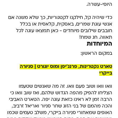
היופי-עשרה.
כדי שיהיה קל, חילקנו לקטגוריות, כך שלא משנה אם
אנשי עוגת שמרים, באסקית, קלאסית או בכלל
חובבים שילובים מיוחדים - כאן תמצאו עוגה לכל
תאווה. חג שמח!
המיוחדות
במקום הראשון:
טארט נקטרינות, פרנג'יפן ומוס יוגורט | סניורה
בייקרי
וואו וואו ושוב פעם וואו. זה מה שאנשים שטעמו
הצליחו להפיק מהפה הגדוש שלהם, ואז שוב וואו כי
הרבה זמן לא ראינו כזאת עוגה יפה. הטארט האביבי
והכה מהמם של בני הזוג שחר סניור ואריאל זרביב,
האופים שמאחורי סניורה בייקרי, משלב טעמים שכמו