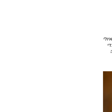
ולי
די