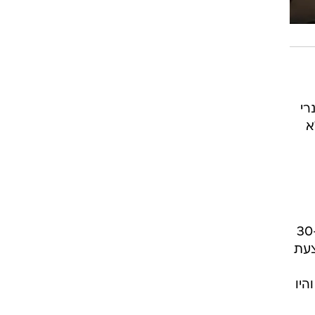
רי
א
פעם בשבוע נפגשנו לטעימות. היינו עם 30-40
צעת
היו