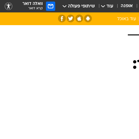
וואלה דואר
אופנה
עוד
שיתופי פעולה
קרא דואר
עוד באוכל
סנהדרינק
אומנות הבישול
מדריך הבישול
חדש על המדף
מאמן המטבח
יין ואלכוהול
הסדנה
ביקורת יין
כל הכתבות
אקססוריז
כתבו לנו
ספרי בישול