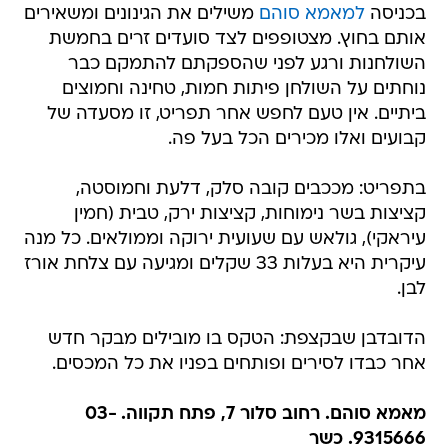
בכניסה
למאמא סוהם
משילים את הגינונים ומשאירים
אותם בחוץ. מצטופפים לצד סועדים זרים בחמשת
השולחנות ורגע לפני שהספקתם להתמקם כבר
נוחתים על השולחן פיתות חמות, טחינה וחמוצים
ביתיים. אין טעם לחפש אחר תפריט, זו מסעדה של
קבועים ואלו מכירים הכל בעל פה.
בתפריט: מככבים קובה סלק, דלעת וחמוסטה,
קציצות בשר נימוחות, קציצות ירק, טבית (חמין
עיראקי), גולאש עם שעועית ירוקה וממולאים. כל מנה
עיקרית היא בעלות 33 שקלים ומגיעה עם צלחת אורז
לבן.
הדובדבן שבקצפת: הטקס בו מובילים מבקר חדש
אחר כבדו לסירים ופותחים בפניו את כל המכסים.
מאמא סוהם. רחוב סלור 7, פתח תקווה. 03-
9315666. כשר