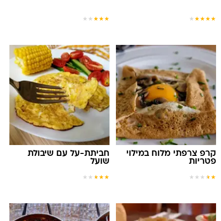
★
★
★
★
★
★
★
★
★
★
קרפ צרפתי מלוח במילוי
חביתת-על עם שיבולת
פטריות
שועל
★
★
★
★
★
★
★
★
★
★