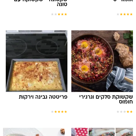
טונה
★
★
★
★
★
★
★
★
★
★
שקשוקת סלקים וגרגירי
פריטטה גבינה וירקות
חומוס
★
★
★
★
★
★
★
★
★
★