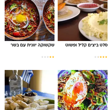
סלט ביצים קליל ופשוט
שקשוקה יוונית עם בשר
★
★
★
★
★
★
★
★
★
★