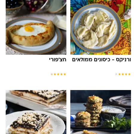
ורניקס - כיסונים ממולאים
חצ'פורי
★
★
★
★
★
★
★
★
★
★