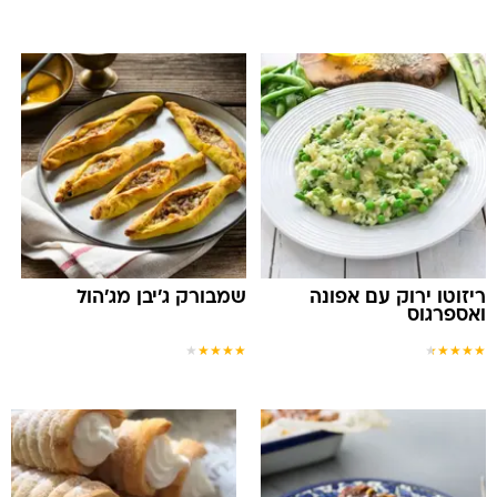
ריזוטו ירוק עם אפונה
שמבורק ג'יבן מג'הול
ואספרגוס
★
★
★
★
★
★
★
★
★
★